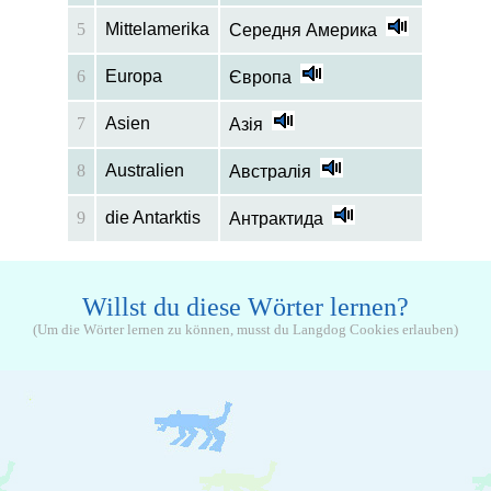
5
Mittelamerika
Середня Америка
6
Europa
Європа
7
Asien
Азія
8
Australien
Австралія
9
die Antarktis
Антрактида
Willst du diese Wörter lernen?
(Um die Wörter lernen zu können, musst du Langdog Cookies erlauben)