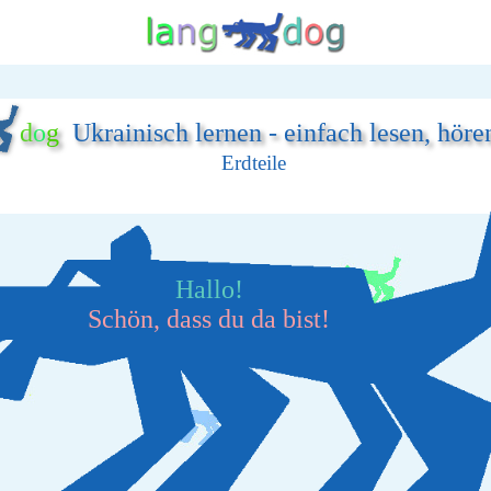
d
o
g
Ukrainisch lernen - einfach lesen, höre
Erdteile
Hallo!
Schön, dass du da bist!