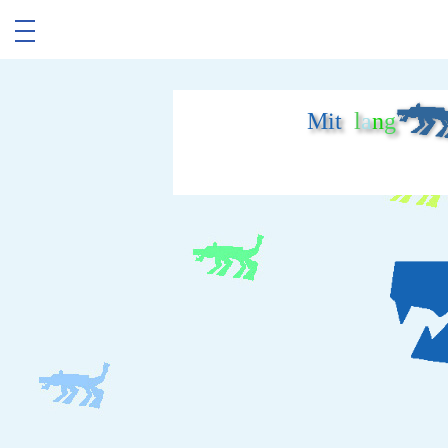
Mit
l
a
n
g