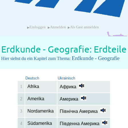
▸
▸
▸
Einloggen
Anmelden
Als Gast anmelden
Erdkunde - Geografie: Erdteile
Erdkunde - Geografie
Hier siehst du ein Kapitel zum Thema:
Deutsch
Ukrainisch
1
Afrika
Африка
2
Amerika
Америка
3
Nordamerika
Північна Америка
4
Südamerika
Південна Америка