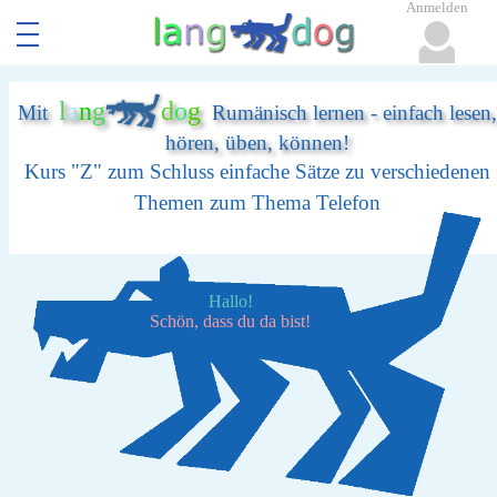
Anmelden
l
a
n
g
d
o
g
Mit
Rumänisch lernen - einfach lesen,
hören, üben, können!
Kurs "Z" zum Schluss einfache Sätze zu verschiedenen
Themen zum Thema Telefon
Hallo!
Schön, dass du da bist!