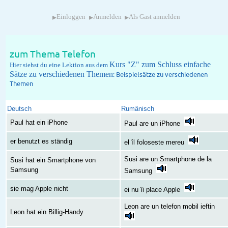
▸
▸
▸
Einloggen
Anmelden
Als Gast anmelden
zum Thema Telefon
Kurs "Z" zum Schluss einfache
Hier siehst du eine Lektion aus dem
Sätze zu verschiedenen Themen
: Beispielsätze zu verschiedenen
Themen
Deutsch
Rumänisch
Paul hat ein iPhone
Paul are un iPhone
er benutzt es ständig
el îl foloseste mereu
Susi are un Smartphone de la
Susi hat ein Smartphone von
Samsung
Samsung
sie mag Apple nicht
ei nu îi place Apple
Leon are un telefon mobil ieftin
Leon hat ein Billig-Handy