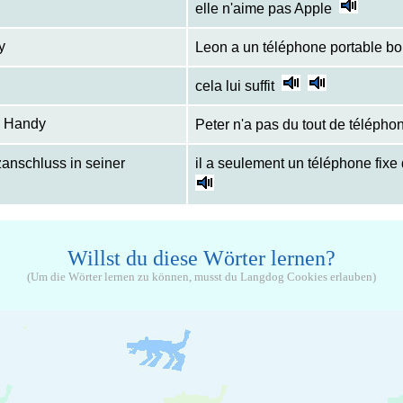
elle n'aime pas Apple
y
Leon a un téléphone portable b
cela lui suffit
n Handy
Peter n'a pas du tout de télépho
zanschluss in seiner
il a seulement un téléphone fix
Willst du diese Wörter lernen?
(Um die Wörter lernen zu können, musst du Langdog Cookies erlauben)