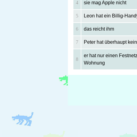
4
sie mag Apple nicht
5
Leon hat ein Billig-Hand
6
das reicht ihm
7
Peter hat überhaupt kei
er hat nur einen Festnet
8
Wohnung