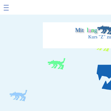
Mit
l
a
n
g
Kurs "Z" z