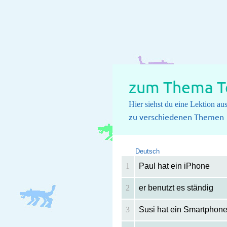
zum Thema T
Hier siehst du eine Lektion a
zu verschiedenen Themen
Deutsch
1
Paul hat ein iPhone
2
er benutzt es ständig
3
Susi hat ein Smartpho