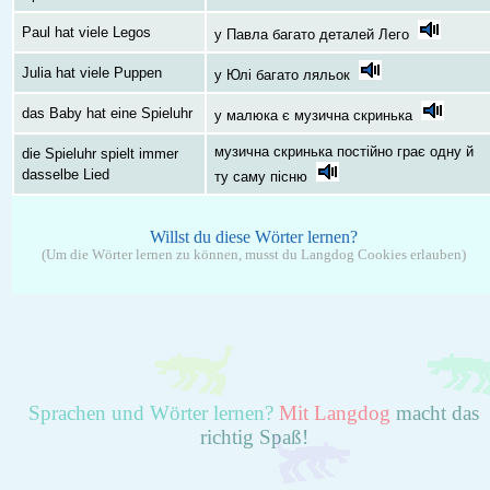
Paul hat viele Legos
у Павла багато деталей Лего
Julia hat viele Puppen
у Юлі багато ляльок
das Baby hat eine Spieluhr
у малюка є музична скринька
музична скринька постійно грає одну й
die Spieluhr spielt immer
dasselbe Lied
ту саму пісню
Willst du diese Wörter lernen?
(Um die Wörter lernen zu können, musst du Langdog Cookies erlauben)
Sprachen und Wörter lernen?
Mit Langdog
macht das
richtig Spaß!