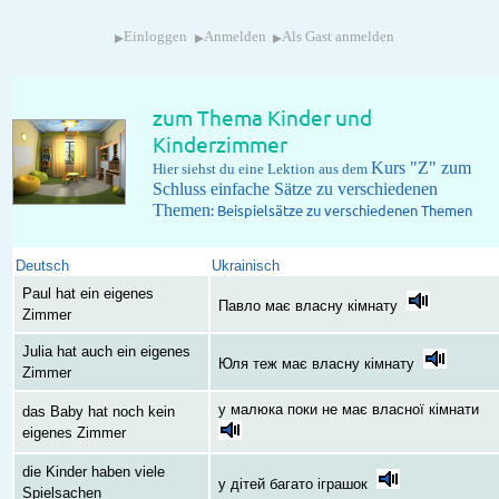
▸
▸
▸
Einloggen
Anmelden
Als Gast anmelden
zum Thema Kinder und
Kinderzimmer
Kurs "Z" zum
Hier siehst du eine Lektion aus dem
Schluss einfache Sätze zu verschiedenen
Themen
: Beispielsätze zu verschiedenen Themen
Deutsch
Ukrainisch
Paul hat ein eigenes
Павло має власну кімнату
Zimmer
Julia hat auch ein eigenes
Юля теж має власну кімнату
Zimmer
у малюка поки не має власної кімнати
das Baby hat noch kein
eigenes Zimmer
die Kinder haben viele
у дітей багато іграшок
Spielsachen