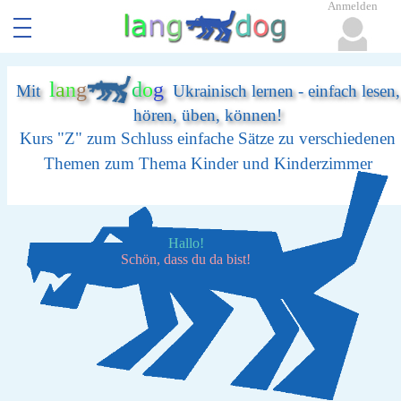
Anmelden
l
a
n
g
d
o
g
Mit
Ukrainisch lernen - einfach lesen,
hören, üben, können!
Kurs "Z" zum Schluss einfache Sätze zu verschiedenen
Themen zum Thema Kinder und Kinderzimmer
Hallo!
Schön, dass du da bist!