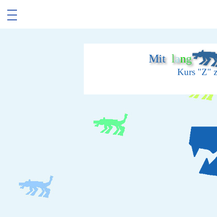
Mit
l
a
n
g
Kurs "Z" 