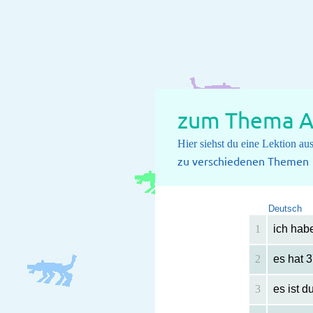
zum Thema A
Hier siehst du eine Lektion a
zu verschiedenen Themen
Deutsch
1
ich hab
2
es hat 
3
es ist d