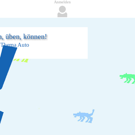
Anmelden
n, üben, können!
m Thema Auto