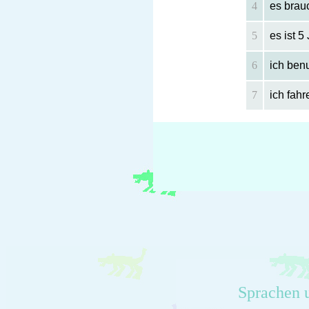
4
es brauc
5
es ist 5
6
ich benu
7
ich fah
Sprachen 