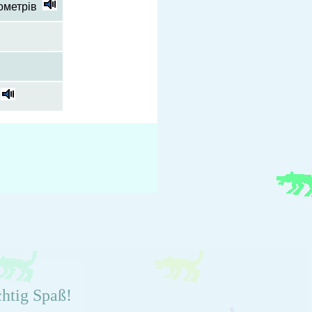
лометрів
chtig Spaß!