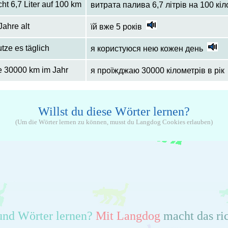
ht 6,7 Liter auf 100 km
витрата палива 6,7 літрів на 100 кі
 Jahre alt
їй вже 5 років
tze es täglich
я користуюся нею кожен день
re 30000 km im Jahr
я проїжджаю 30000 кілометрів в рік
Willst du diese Wörter lernen?
(Um die Wörter lernen zu können, musst du Langdog Cookies erlauben)
und Wörter lernen?
Mit Langdog
macht das ri