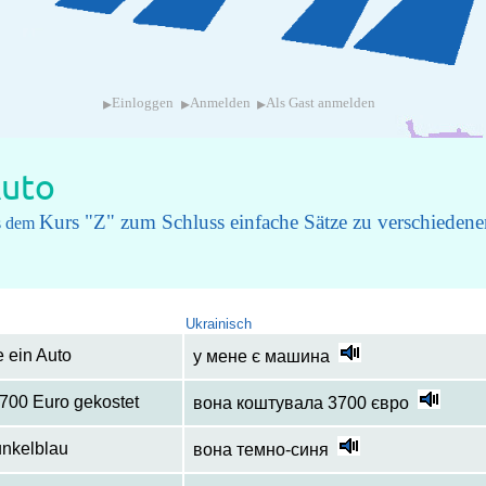
▸
▸
▸
Einloggen
Anmelden
Als Gast anmelden
uto
Kurs "Z" zum Schluss einfache Sätze zu verschiede
us dem
Ukrainisch
e ein Auto
у мене є машина
3700 Euro gekostet
вона коштувала 3700 євро
unkelblau
вона темно-синя