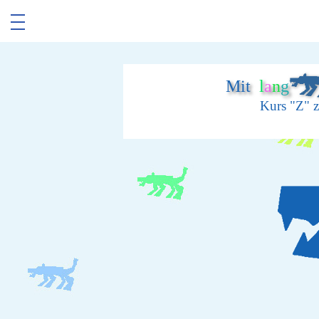
Mit
l
a
n
g
Kurs "Z" z