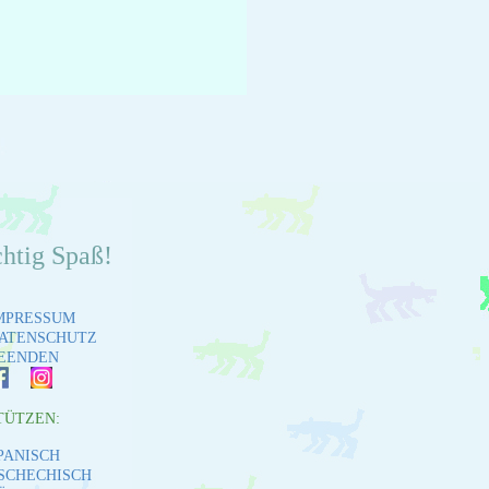
chtig Spaß!
MPRESSUM
ATENSCHUTZ
EENDEN
TÜTZEN:
PANISCH
SCHECHISCH