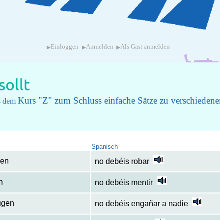
▸
▸
▸
Einloggen
Anmelden
Als Gast anmelden
sollt
Kurs "Z" zum Schluss einfache Sätze zu verschiede
us dem
Spanisch
len
no debéis robar
n
no debéis mentir
rügen
no debéis engañar a nadie