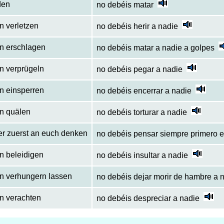
den
no debéis matar
n verletzen
no debéis herir a nadie
en erschlagen
no debéis matar a nadie a golpes
en verprügeln
no debéis pegar a nadie
en einsperren
no debéis encerrar a nadie
en quälen
no debéis torturar a nadie
mer zuerst an euch denken
no debéis pensar siempre primero 
en beleidigen
no debéis insultar a nadie
en verhungern lassen
no debéis dejar morir de hambre a 
en verachten
no debéis despreciar a nadie