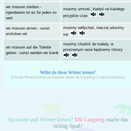
wir müssen sterben -
musimy umrzeć, kiedyś na każdego
irgendwann ist es für jeden so
przyjdzie czas
weit
musimy oddychać, inaczej udusimy
wir müssen atmen - sonst
ersticken wir
się
musimy chodzić do toalety, w
wir müssen auf die Toilette
przeciwnym razie będziemy chorzy
gehen - sonst werden wir krank
Willst du diese Wörter lernen?
(Um die Wörter lernen zu können, musst du Langdog Cookies erlauben)
Sprachen und Wörter lernen?
Mit Langdog
macht das
richtig Spaß!