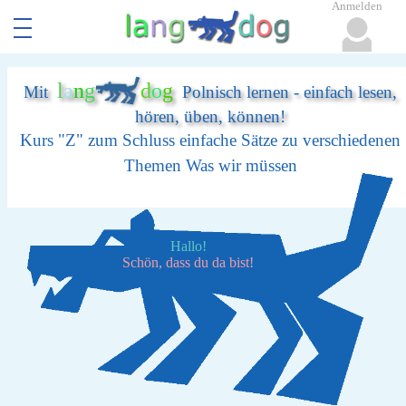
Anmelden
l
a
n
g
d
o
g
Mit
Polnisch lernen - einfach lesen,
hören, üben, können!
Kurs "Z" zum Schluss einfache Sätze zu verschiedenen
Themen Was wir müssen
Hallo!
Schön, dass du da bist!