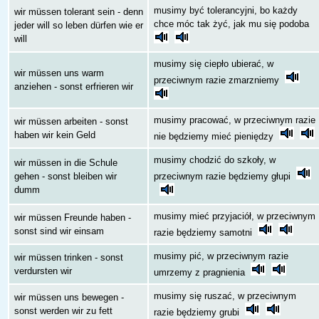
musimy być tolerancyjni, bo każdy
wir müssen tolerant sein - denn
chce móc tak żyć, jak mu się podoba
jeder will so leben dürfen wie er
will
musimy się ciepło ubierać, w
wir müssen uns warm
przeciwnym razie zmarzniemy
anziehen - sonst erfrieren wir
musimy pracować, w przeciwnym razie
wir müssen arbeiten - sonst
haben wir kein Geld
nie będziemy mieć pieniędzy
musimy chodzić do szkoły, w
wir müssen in die Schule
gehen - sonst bleiben wir
przeciwnym razie będziemy głupi
dumm
musimy mieć przyjaciół, w przeciwnym
wir müssen Freunde haben -
sonst sind wir einsam
razie będziemy samotni
musimy pić, w przeciwnym razie
wir müssen trinken - sonst
verdursten wir
umrzemy z pragnienia
musimy się ruszać, w przeciwnym
wir müssen uns bewegen -
sonst werden wir zu fett
razie będziemy grubi