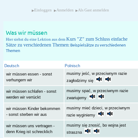
▸
▸
▸
Einloggen
Anmelden
Als Gast anmelden
Was wir müssen
Kurs "Z" zum Schluss einfache
Hier siehst du eine Lektion aus dem
Sätze zu verschiedenen Themen
: Beispielsätze zu verschiedenen
Themen
Deutsch
Polnisch
musimy jeść, w przeciwnym razie
wir müssen essen - sonst
verhungern wir
zagłodzimy się
musimy spać, w przeciwnym razie
wir müssen schlafen - sonst
werden wir verrückt
zwariujemy
musimy mieć dzieci, w przeciwnym
wir müssen Kinder bekommen
- sonst sterben wir aus
razie wyginiemy
musimy się znosić, bo wojna jest
wir müssen uns vertragen -
denn Krieg ist schrecklich
straszna