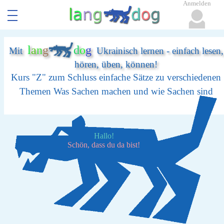
Anmelden
l
a
n
g
d
o
g
Mit
Ukrainisch lernen - einfach lesen,
hören, üben, können!
Kurs "Z" zum Schluss einfache Sätze zu verschiedenen
Themen Was Sachen machen und wie Sachen sind
Hallo!
Schön, dass du da bist!