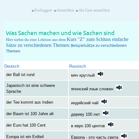
▸
▸
▸
Einloggen
Anmelden
Als Gast anmelden
Was Sachen machen und wie Sachen sind
Kurs "Z" zum Schluss einfache
Hier siehst du eine Lektion aus dem
Sätze zu verschiedenen Themen
: Beispielsätze zu verschiedenen
Themen
Deutsch
Russisch
der Ball ist rund
мяч круглый
Japanisch ist eine schwere
японский язык сложен
Sprache
der Tee kommt aus Indien
индийский чай
der Baum ist 100 Jahre alt
дереву 100 лет
der Euro hat 100 Cent
в евро 100 центов
Europa ist ein Erdteil
Европа - это часть света