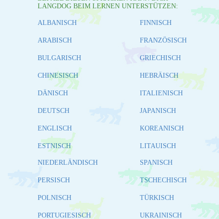
LANGDOG BEIM LERNEN UNTERSTÜTZEN:
ALBANISCH
FINNISCH
ARABISCH
FRANZÖSISCH
BULGARISCH
GRIECHISCH
CHINESISCH
HEBRÄISCH
DÄNISCH
ITALIENISCH
DEUTSCH
JAPANISCH
ENGLISCH
KOREANISCH
ESTNISCH
LITAUISCH
NIEDERLÄNDISCH
SPANISCH
PERSISCH
TSCHECHISCH
POLNISCH
TÜRKISCH
PORTUGIESISCH
UKRAINISCH