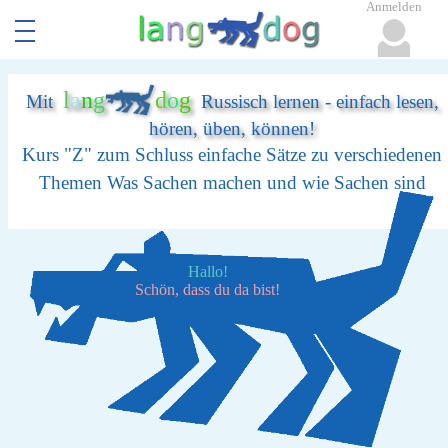
Anmelden
l
a
n
g
d
o
g
Mit
Russisch lernen - einfach lesen,
hören, üben, können!
Kurs "Z" zum Schluss einfache Sätze zu verschiedenen
Themen Was Sachen machen und wie Sachen sind
Hallo!
Schön, dass du da bist!