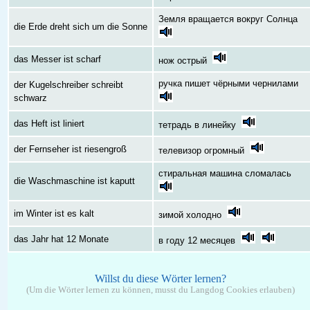
Земля вращается вокруг Солнца
die Erde dreht sich um die Sonne
das Messer ist scharf
нож острый
ручка пишет чёрными чернилами
der Kugelschreiber schreibt
schwarz
das Heft ist liniert
тетрадь в линейку
der Fernseher ist riesengroß
телевизор огромный
стиральная машина сломалась
die Waschmaschine ist kaputt
im Winter ist es kalt
зимой холодно
das Jahr hat 12 Monate
в году 12 месяцев
Willst du diese Wörter lernen?
(Um die Wörter lernen zu können, musst du Langdog Cookies erlauben)