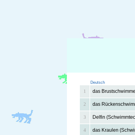
Deutsch
1
das Brustschwimm
2
das Rückenschwi
3
Delfin (Schwimmtec
4
das Kraulen (Schw