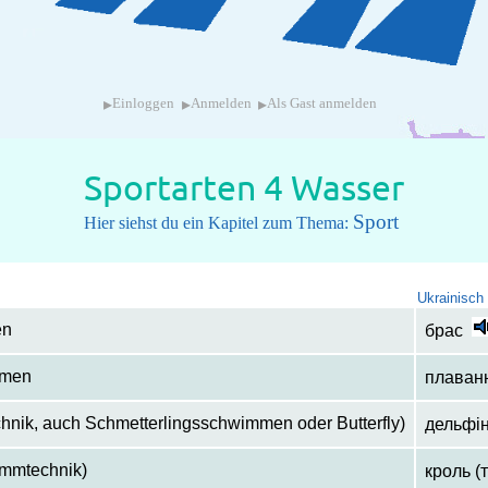
▸
▸
▸
Einloggen
Anmelden
Als Gast anmelden
Sportarten 4 Wasser
Sport
Hier siehst du ein Kapitel zum Thema:
Ukrainisch
en
брас
mmen
плаванн
hnik, auch Schmetterlingsschwimmen oder Butterfly)
дельфін
immtechnik)
кроль (