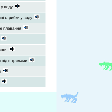
 у воду
ні стрибки у воду
не плавання
ання
 під вітрилами
и