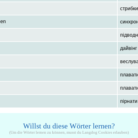
стрибки
gen
синхрон
підвод
дайвінг
веслув
плавати
плават
пірнати
Willst du diese Wörter lernen?
(Um die Wörter lernen zu können, musst du Langdog Cookies erlauben)