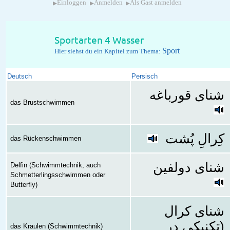
▸
▸
▸
Einloggen
Anmelden
Als Gast anmelden
Sportarten 4 Wasser
Sport
Hier siehst du ein Kapitel zum Thema:
Deutsch
Persisch
شنای قورباغه
das Brustschwimmen
کِرالِ پُشت
das Rückenschwimmen
شنای دولفین
Delfin (Schwimmtechnik, auch
Schmetterlingsschwimmen oder
Butterfly)
شنای کرال
(تکنیکی در
das Kraulen (Schwimmtechnik)