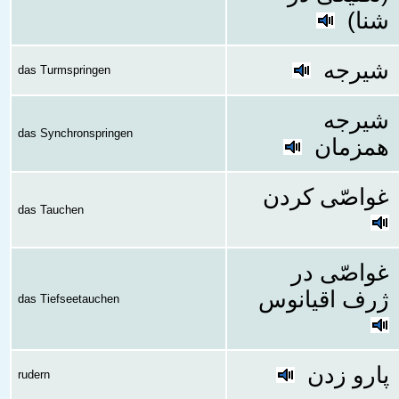
شنا)
شیرجه
das Turmspringen
شیرجه
das Synchronspringen
همزمان
غواصّی کردن
das Tauchen
غواصّی در
ژرف اقیانوس
das Tiefseetauchen
پارو زدن
rudern