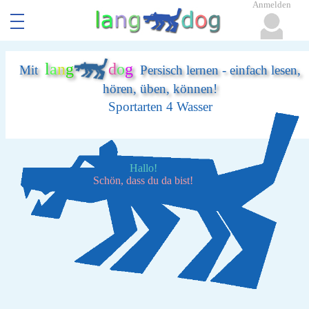
Anmelden
l
a
n
g
d
o
g
Mit
Persisch lernen - einfach lesen,
hören, üben, können!
Sportarten 4 Wasser
Hallo!
Schön, dass du da bist!