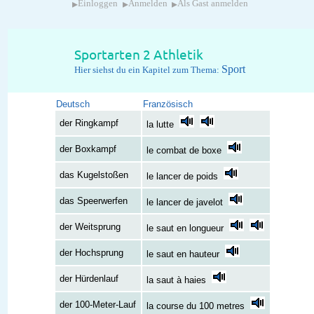
▸
▸
▸
Einloggen
Anmelden
Als Gast anmelden
Sportarten 2 Athletik
Sport
Hier siehst du ein Kapitel zum Thema:
Deutsch
Französisch
der Ringkampf
la lutte
der Boxkampf
le combat de boxe
das Kugelstoßen
le lancer de poids
das Speerwerfen
le lancer de javelot
der Weitsprung
le saut en longueur
der Hochsprung
le saut en hauteur
der Hürdenlauf
la saut à haies
der 100-Meter-Lauf
la course du 100 metres