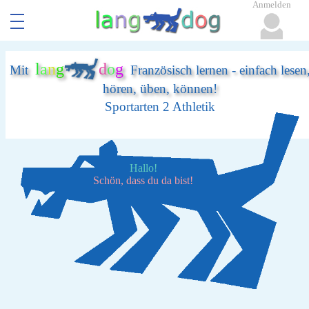
Anmelden
l
a
n
g
d
o
g
Mit
Französisch lernen - einfach lesen
hören, üben, können!
Sportarten 2 Athletik
Hallo!
Schön, dass du da bist!