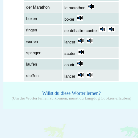
der Marathon
le marathon
boxen
boxer
ringen
se débattre contre
werfen
lancer
springen
sauter
laufen
courir
stoßen
lancer
Willst du diese Wörter lernen?
(Um die Wörter lernen zu können, musst du Langdog Cookies erlauben)