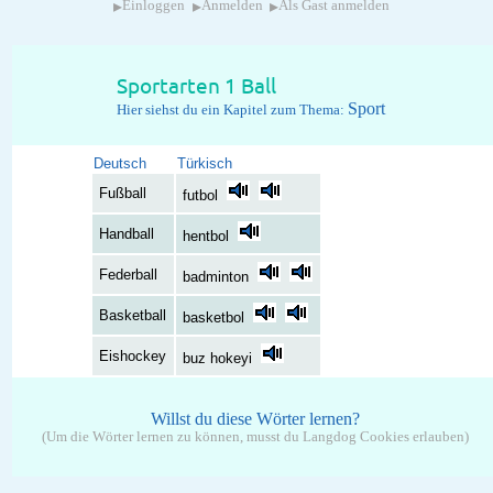
▸
▸
▸
Einloggen
Anmelden
Als Gast anmelden
Sportarten 1 Ball
Sport
Hier siehst du ein Kapitel zum Thema:
Deutsch
Türkisch
Fußball
futbol
Handball
hentbol
Federball
badminton
Basketball
basketbol
Eishockey
buz hokeyi
Willst du diese Wörter lernen?
(Um die Wörter lernen zu können, musst du Langdog Cookies erlauben)