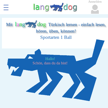
Anmelden
l
a
n
g
d
o
g
Mit
Türkisch lernen - einfach lesen,
hören, üben, können!
Sportarten 1 Ball
Hallo!
Schön, dass du da bist!