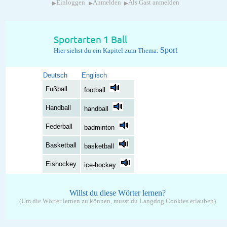
▸
▸
▸
Einloggen
Anmelden
Als Gast anmelden
Sportarten 1 Ball
Sport
Hier siehst du ein Kapitel zum Thema:
Deutsch
Englisch
Fußball
football
Handball
handball
Federball
badminton
Basketball
basketball
Eishockey
ice-hockey
Willst du diese Wörter lernen?
(Um die Wörter lernen zu können, musst du Langdog Cookies erlauben)