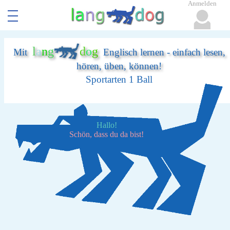
Anmelden
l
a
n
g
d
o
g
Mit
Englisch lernen - einfach lesen,
hören, üben, können!
Sportarten 1 Ball
Hallo!
Schön, dass du da bist!