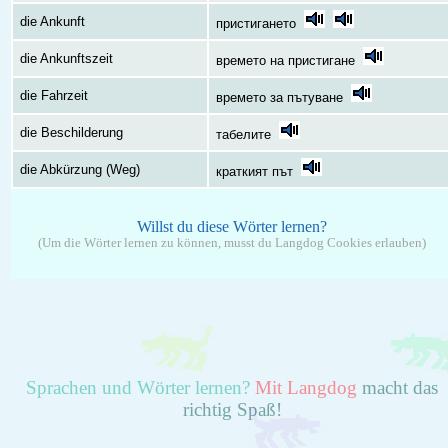
die Ankunft
пристигането
die Ankunftszeit
времето на пристигане
die Fahrzeit
времето за пътуване
die Beschilderung
табелите
die Abkürzung (Weg)
краткият път
Willst du diese Wörter lernen?
(Um die Wörter lernen zu können, musst du Langdog Cookies erlauben)
Sprachen und Wörter lernen?
Mit Langdog
macht das
richtig Spaß!