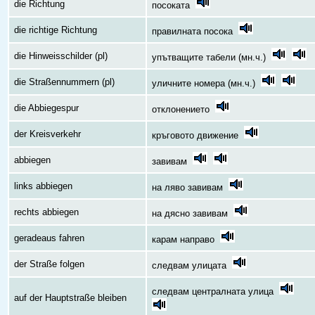
die Richtung
посоката
die richtige Richtung
правилната посока
die Hinweisschilder (pl)
упътващите табели (мн.ч.)
die Straßennummern (pl)
уличните номера (мн.ч.)
die Abbiegespur
отклонението
der Kreisverkehr
кръговото движение
abbiegen
завивам
links abbiegen
на ляво завивам
rechts abbiegen
на дясно завивам
geradeaus fahren
карам направо
der Straße folgen
следвам улицата
следвам централната улица
auf der Hauptstraße bleiben