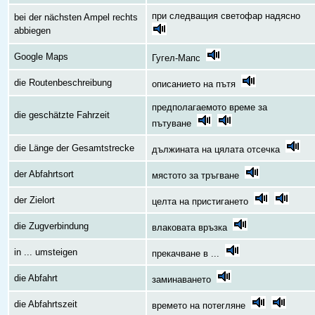
при следващия светофар надясно
bei der nächsten Ampel rechts
abbiegen
Google Maps
Гугел-Мапс
die Routenbeschreibung
описанието на пътя
предполагаемото време за
die geschätzte Fahrzeit
пътуване
die Länge der Gesamtstrecke
дължината на цялата отсечка
der Abfahrtsort
мястото за тръгване
der Zielort
целта на пристигането
die Zugverbindung
влаковата връзка
in ... umsteigen
прекачване в ...
die Abfahrt
заминаването
die Abfahrtszeit
времето на потегляне