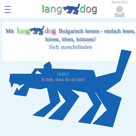
Anmelden
l
a
n
g
d
o
g
Mit
Bulgarisch lernen - einfach lesen,
hören, üben, können!
Sich zurechtfinden
Hallo!
Schön, dass du da bist!