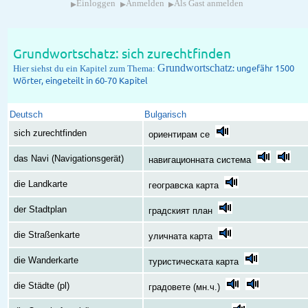
▸
▸
▸
Einloggen
Anmelden
Als Gast anmelden
Grundwortschatz: sich zurechtfinden
Grundwortschatz
: ungefähr 1500
Hier siehst du ein Kapitel zum Thema:
Wörter, eingeteilt in 60-70 Kapitel
Deutsch
Bulgarisch
sich zurechtfinden
ориентирам се
das Navi (Navigationsgerät)
навигационната система
die Landkarte
геогравска карта
der Stadtplan
градският план
die Straßenkarte
уличната карта
die Wanderkarte
туристическата карта
die Städte (pl)
градовете (мн.ч.)