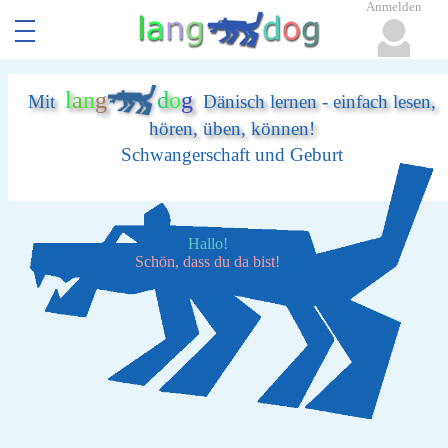
Anmelden
l
a
n
g
d
o
g
Mit
Dänisch lernen - einfach lesen,
hören, üben, können!
Schwangerschaft und Geburt
Hallo!
Schön, dass du da bist!