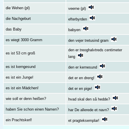
die Wehen (pl)
veerne (pl)
die Nachgeburt
efterbyrden
das Baby
babyen
es wiegt 3000 Gramm
den vejer tretusind gram
den er treoghalvtreds centimeter
es ist 53 cm groß
lang
es ist kerngesund
den er kernesund
es ist ein Junge!
det er en dreng!
es ist ein Mädchen!
det er en pige!
wie soll er denn heißen?
hvad skal den så hedde?
haben Sie schon einen Namen?
har De allerede et navn?
ein Prachtskerl!
et pragteksemplar!