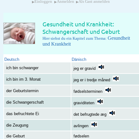
▸
▸
▸
Einloggen
Anmelden
Als Gast anmelden
Gesundheit und Krankheit:
Schwangerschaft und Geburt
Gesundheit
Hier siehst du ein Kapitel zum Thema:
und Krankheit
Deutsch
Dänisch
ich bin schwanger
jeg er gravid
ich bin im 3. Monat
jeg er i tredje måned
der Geburtstermin
fødselsterminen
die Schwangerschaft
graviditeten
das befruchtete Ei
det befrugtede æg
die Zeugung
avlingen
die Geburt
fødselen