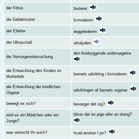
der Fötus
fosteret
die Gebärmutter
livmoderen
der Eileiter
æggelederen
der Ultraschall
ultralyden
den forebyggende undersøgelse
die Vorsorgeuntersuchung
die Entwicklung des Kindes im
barnets udvikling i livmoderen
Mutterleib
die Entwicklung der kindlichen
udviklingen af barnets organer
Organe
bewegt es sich?
bevæger det sig?
bliver det en pige eller en dreng?
wird es ein Mädchen oder ein
Junge?
was wünscht ihr euch?
hvad ønsker I jer?