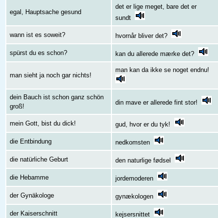
det er lige meget, bare det er
egal, Hauptsache gesund
sundt
wann ist es soweit?
hvornår bliver det?
spürst du es schon?
kan du allerede mærke det?
man kan da ikke se noget endnu!
man sieht ja noch gar nichts!
dein Bauch ist schon ganz schön
din mave er allerede fint stor!
groß!
mein Gott, bist du dick!
gud, hvor er du tyk!
die Entbindung
nedkomsten
die natürliche Geburt
den naturlige fødsel
die Hebamme
jordemoderen
der Gynäkologe
gynækologen
der Kaiserschnitt
kejsersnittet