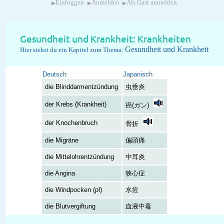
▸
▸
▸
Einloggen
Anmelden
Als Gast anmelden
Gesundheit und Krankheit: Krankheiten
Gesundheit und Krankheit
Hier siehst du ein Kapitel zum Thema:
Deutsch
Japanisch
die Blinddarmentzündung
虫垂炎
der Krebs (Krankheit)
癌(ガン)
der Knochenbruch
骨折
die Migräne
偏頭痛
die Mittelohrentzündung
中耳炎
die Angina
狭心症
die Windpocken (pl)
水痘
die Blutvergiftung
血液中毒