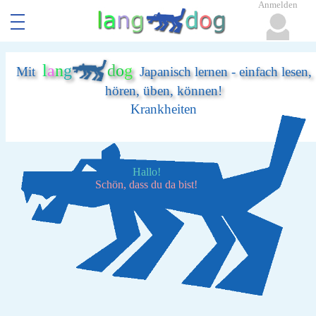
Anmelden
l
a
n
g
d
o
g
Mit
Japanisch lernen - einfach lesen,
hören, üben, können!
Krankheiten
Hallo!
Schön, dass du da bist!