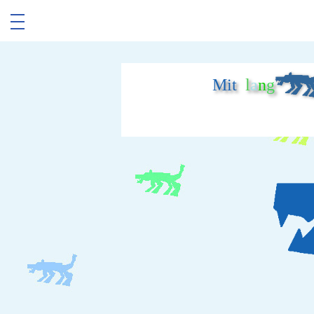
Mit
l
a
n
g