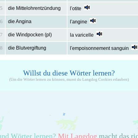
5
die Mittelohrentzündung
l'otite
6
die Angina
l'angine
7
die Windpocken (pl)
la varicelle
8
die Blutvergiftung
l'empoisonnement sanguin
Willst du diese Wörter lernen?
(Um die Wörter lernen zu können, musst du Langdog Cookies erlauben)
und Wörter lernen?
Mit Langdog
macht das ri