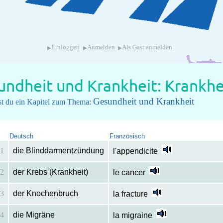
▸
▸
▸
Einloggen
Anmelden
Als Gast anmelden
undheit und Krankheit: Krankhe
Gesundheit und Krankheit
hst du ein Kapitel zum Thema:
Deutsch
Französisch
1
die Blinddarmentzündung
l'appendicite
2
der Krebs (Krankheit)
le cancer
3
der Knochenbruch
la fracture
4
die Migräne
la migraine