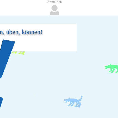
Anmelden
en, üben, können!