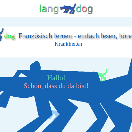
d
o
g
Französisch lernen - einfach lesen, hör
Krankheiten
Hallo!
Schön, dass du da bist!