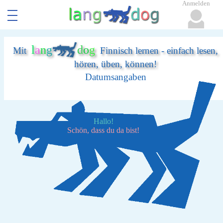
Anmelden
l
a
n
g
d
o
g
Mit
Finnisch lernen - einfach lesen,
hören, üben, können!
Datumsangaben
Hallo!
Schön, dass du da bist!