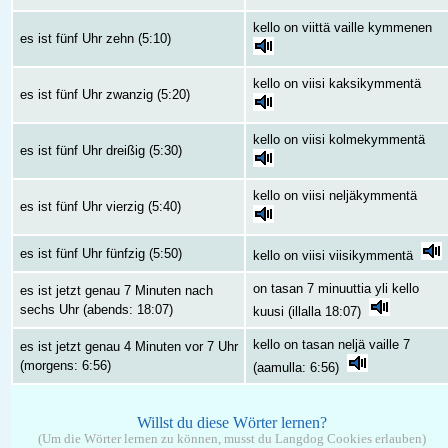
kello on viittä vaille kymmenen
es ist fünf Uhr zehn (5:10)
kello on viisi kaksikymmentä
es ist fünf Uhr zwanzig (5:20)
kello on viisi kolmekymmentä
es ist fünf Uhr dreißig (5:30)
kello on viisi neljäkymmentä
es ist fünf Uhr vierzig (5:40)
es ist fünf Uhr fünfzig (5:50)
kello on viisi viisikymmentä
on tasan 7 minuuttia yli kello
es ist jetzt genau 7 Minuten nach
sechs Uhr (abends: 18:07)
kuusi (illalla 18:07)
kello on tasan neljä vaille 7
es ist jetzt genau 4 Minuten vor 7 Uhr
(morgens: 6:56)
(aamulla: 6:56)
Willst du diese Wörter lernen?
(Um die Wörter lernen zu können, musst du Langdog Cookies erlauben)