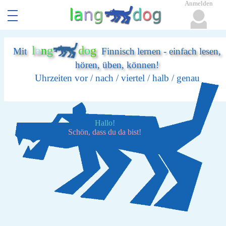
Anmelden
l
a
n
g
d
o
g
Mit
Finnisch lernen - einfach lesen,
hören, üben, können!
Uhrzeiten vor / nach / viertel / halb / genau
Hallo!
Schön, dass du da bist!