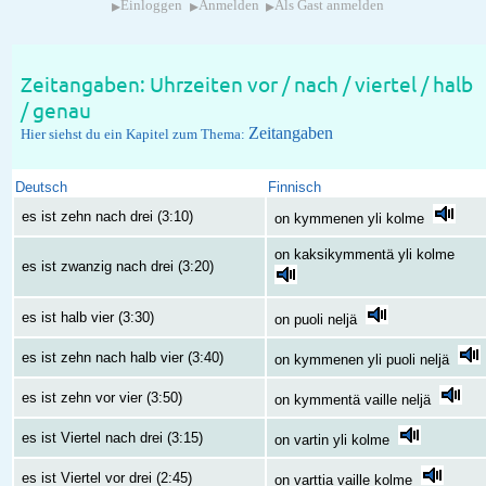
▸
▸
▸
Einloggen
Anmelden
Als Gast anmelden
Zeitangaben: Uhrzeiten vor / nach / viertel / halb
/ genau
Zeitangaben
Hier siehst du ein Kapitel zum Thema:
Deutsch
Finnisch
es ist zehn nach drei (3:10)
on kymmenen yli kolme
on kaksikymmentä yli kolme
es ist zwanzig nach drei (3:20)
es ist halb vier (3:30)
on puoli neljä
es ist zehn nach halb vier (3:40)
on kymmenen yli puoli neljä
es ist zehn vor vier (3:50)
on kymmentä vaille neljä
es ist Viertel nach drei (3:15)
on vartin yli kolme
es ist Viertel vor drei (2:45)
on varttia vaille kolme