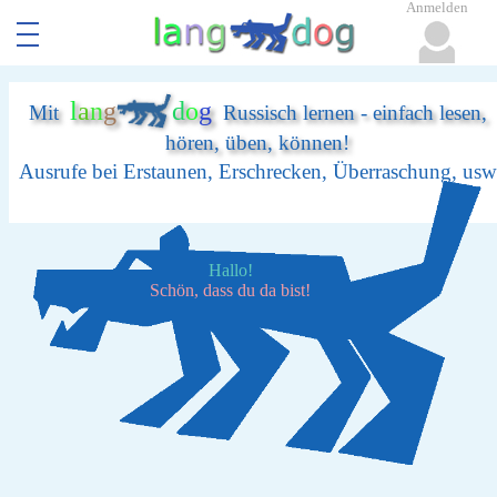
Anmelden
l
a
n
g
d
o
g
Mit
Russisch lernen - einfach lesen,
hören, üben, können!
Ausrufe bei Erstaunen, Erschrecken, Überraschung, usw
Hallo!
Schön, dass du da bist!