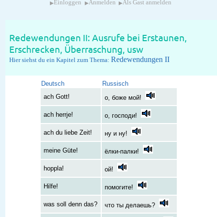
▸
▸
▸
Einloggen
Anmelden
Als Gast anmelden
Redewendungen II: Ausrufe bei Erstaunen,
Erschrecken, Überraschung, usw
Redewendungen II
Hier siehst du ein Kapitel zum Thema:
Deutsch
Russisch
ach Gott!
о, боже мой!
ach herrje!
о, господи!
ach du liebe Zeit!
ну и ну!
meine Güte!
ёлки-палки!
hoppla!
ой!
Hilfe!
помогите!
was soll denn das?
что ты делаешь?