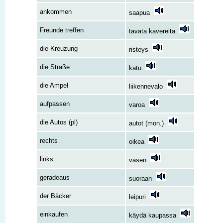
ankommen
saapua
Freunde treffen
tavata kavereita
die Kreuzung
risteys
die Straße
katu
die Ampel
liikennevalo
aufpassen
varoa
die Autos (pl)
autot (mon.)
rechts
oikea
links
vasen
geradeaus
suoraan
der Bäcker
leipuri
einkaufen
käydä kaupassa