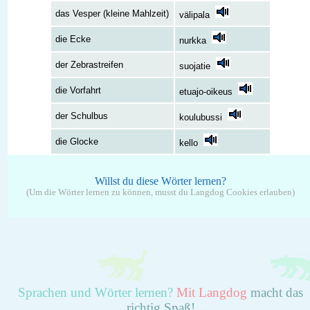
das Vesper (kleine Mahlzeit)
välipala
die Ecke
nurkka
der Zebrastreifen
suojatie
die Vorfahrt
etuajo-oikeus
der Schulbus
koulubussi
die Glocke
kello
Willst du diese Wörter lernen?
(Um die Wörter lernen zu können, musst du Langdog Cookies erlauben)
Sprachen und Wörter lernen?
Mit Langdog
macht das
richtig Spaß!