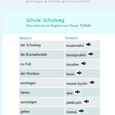
▸
▸
▸
Einloggen
Anmelden
Als Gast anmelden
Schule: Schulweg
Schule
Hier siehst du ein Kapitel zum Thema:
Deutsch
Finnisch
der Schulweg
koulumatka
die Bushaltestelle
bussipysäkki
zu Fuß
kävellen
der Omnibus
bussi
einsteigen
nousta kyytiin
fahren
ajaa
aussteigen
jäädä pois
gehen
mennä