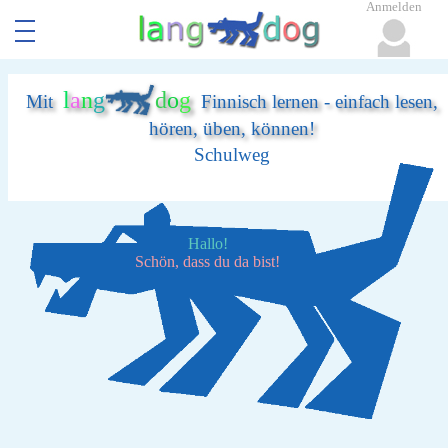
Anmelden
l
a
n
g
d
o
g
Mit
Finnisch lernen - einfach lesen,
hören, üben, können!
Schulweg
Hallo!
Schön, dass du da bist!