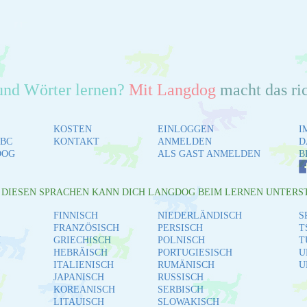
und Wörter lernen?
Mit Langdog
macht das ri
KOSTEN
EINLOGGEN
I
BC
KONTAKT
ANMELDEN
D
DOG
ALS GAST ANMELDEN
B
L DIESEN SPRACHEN KANN DICH LANGDOG BEIM LERNEN UNTERS
FINNISCH
NIEDERLÄNDISCH
S
FRANZÖSISCH
PERSISCH
T
H
GRIECHISCH
POLNISCH
T
HEBRÄISCH
PORTUGIESISCH
U
ITALIENISCH
RUMÄNISCH
U
JAPANISCH
RUSSISCH
KOREANISCH
SERBISCH
LITAUISCH
SLOWAKISCH