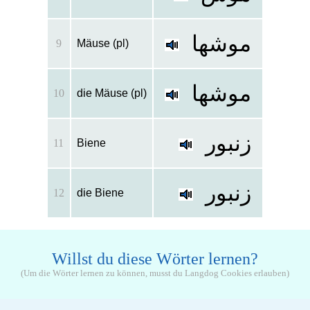
موشها
9
Mäuse (pl)
موشها
10
die Mäuse (pl)
زنبور
11
Biene
زنبور
12
die Biene
Willst du diese Wörter lernen?
(Um die Wörter lernen zu können, musst du Langdog Cookies erlauben)