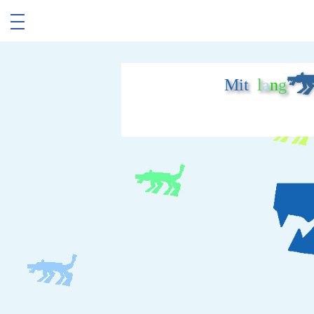
Mit
l
a
n
g