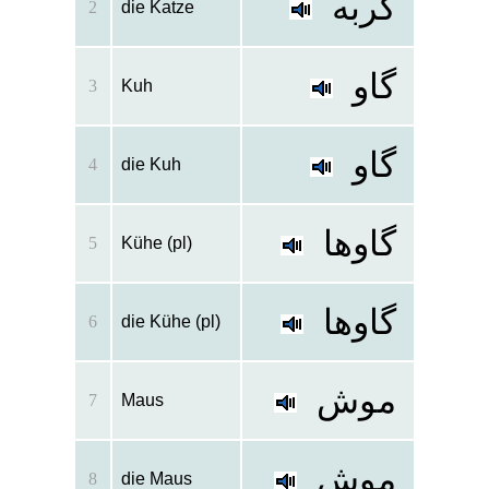
گربه
2
die Katze
گاو
3
Kuh
گاو
4
die Kuh
گاوها
5
Kühe (pl)
گاوها
6
die Kühe (pl)
موش
7
Maus
موش
8
die Maus