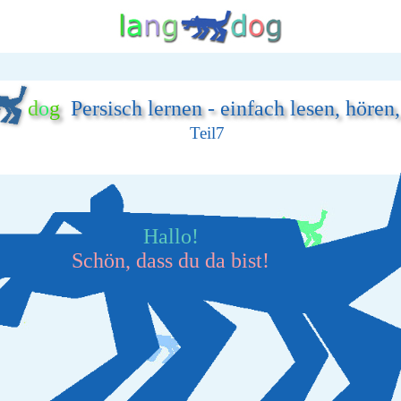
d
o
g
Persisch lernen - einfach lesen, hören
Teil7
Hallo!
Schön, dass du da bist!