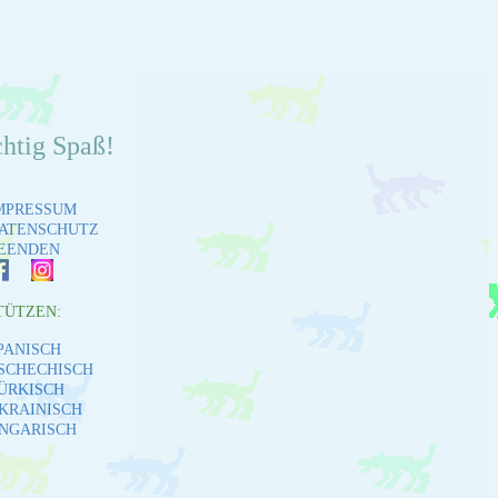
chtig Spaß!
MPRESSUM
ATENSCHUTZ
EENDEN
TÜTZEN:
PANISCH
SCHECHISCH
ÜRKISCH
KRAINISCH
NGARISCH