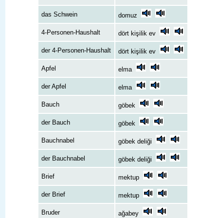
das Schwein
domuz
4-Personen-Haushalt
dört kişilik ev
der 4-Personen-Haushalt
dört kişilik ev
Apfel
elma
der Apfel
elma
Bauch
göbek
der Bauch
göbek
Bauchnabel
göbek deliği
der Bauchnabel
göbek deliği
Brief
mektup
der Brief
mektup
Bruder
ağabey