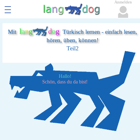
Anmelden
l
a
n
g
d
o
g
Mit
Türkisch lernen - einfach lesen,
hören, üben, können!
Teil2
Hallo!
Schön, dass du da bist!