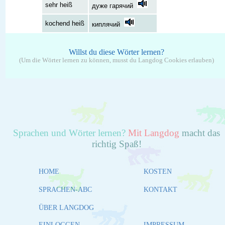
sehr heiß
дуже гарячий
kochend heiß
киплячий
Willst du diese Wörter lernen?
(Um die Wörter lernen zu können, musst du Langdog Cookies erlauben)
Sprachen und Wörter lernen?
Mit Langdog
macht das
richtig Spaß!
HOME
KOSTEN
SPRACHEN-ABC
KONTAKT
ÜBER LANGDOG
EINLOGGEN
IMPRESSUM