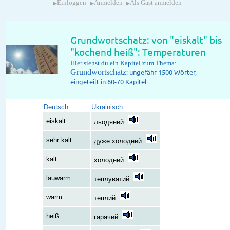
▸
▸
▸
Einloggen
Anmelden
Als Gast anmelden
Grundwortschatz: von "eiskalt" bis
"kochend heiß": Temperaturen
Hier siehst du ein Kapitel zum Thema:
Grundwortschatz
: ungefähr 1500 Wörter,
eingeteilt in 60-70 Kapitel
Deutsch
Ukrainisch
eiskalt
льодяний
sehr kalt
дуже холодний
kalt
холодний
lauwarm
теплуватий
warm
теплий
heiß
гарячий