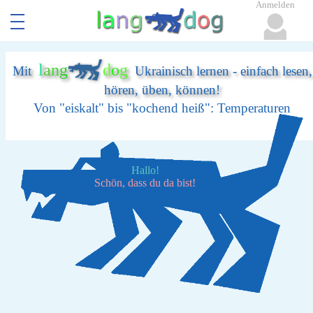
Anmelden
l
a
n
g
d
o
g
Mit
Ukrainisch lernen - einfach lesen,
hören, üben, können!
Von "eiskalt" bis "kochend heiß": Temperaturen
Hallo!
Schön, dass du da bist!