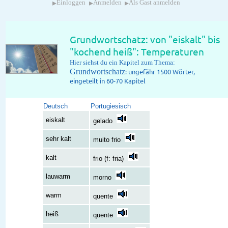
▸
▸
▸
Einloggen
Anmelden
Als Gast anmelden
Grundwortschatz: von "eiskalt" bis
"kochend heiß": Temperaturen
Hier siehst du ein Kapitel zum Thema:
Grundwortschatz
: ungefähr 1500 Wörter,
eingeteilt in 60-70 Kapitel
Deutsch
Portugiesisch
eiskalt
gelado
sehr kalt
muito frio
kalt
frio (f: fria)
lauwarm
morno
warm
quente
heiß
quente