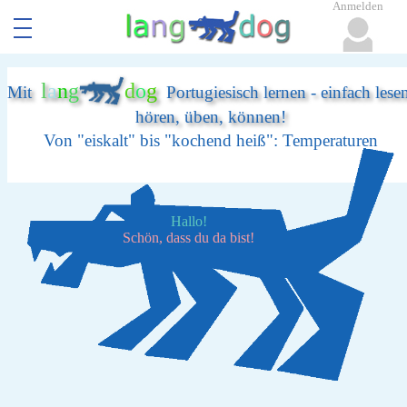
Anmelden
l
a
n
g
d
o
g
Mit
Portugiesisch lernen - einfach lese
hören, üben, können!
Von "eiskalt" bis "kochend heiß": Temperaturen
Hallo!
Schön, dass du da bist!