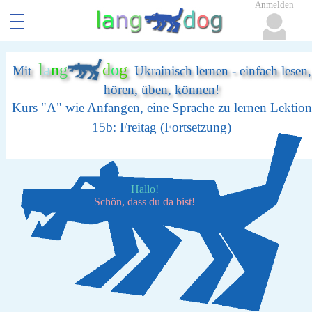
Anmelden
l
a
n
g
d
o
g
Mit
Ukrainisch lernen - einfach lesen,
hören, üben, können!
Kurs "A" wie Anfangen, eine Sprache zu lernen Lektion
15b: Freitag (Fortsetzung)
Hallo!
Schön, dass du da bist!