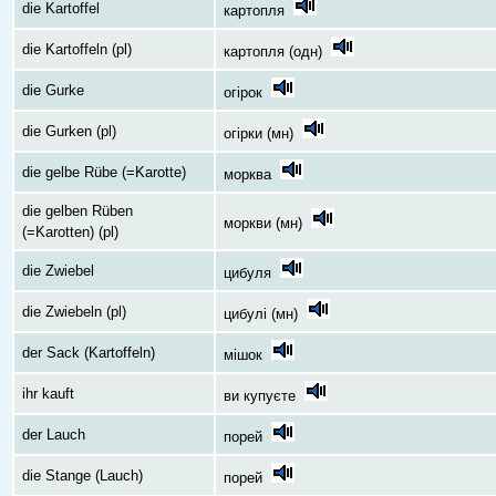
die Kartoffel
картопля
die Kartoffeln (pl)
картопля (одн)
die Gurke
огірок
die Gurken (pl)
огірки (мн)
die gelbe Rübe (=Karotte)
морква
die gelben Rüben
моркви (мн)
(=Karotten) (pl)
die Zwiebel
цибуля
die Zwiebeln (pl)
цибулі (мн)
der Sack (Kartoffeln)
мішок
ihr kauft
ви купуєте
der Lauch
порей
die Stange (Lauch)
порей