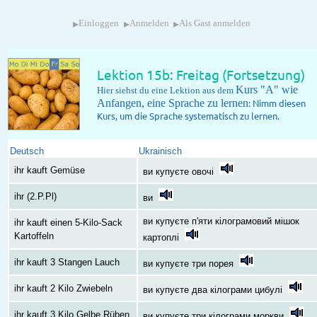
▸
▸
▸
Einloggen
Anmelden
Als Gast anmelden
Lektion 15b: Freitag (Fortsetzung)
Kurs "A" wie
Hier siehst du eine Lektion aus dem
Anfangen, eine Sprache zu lernen
: Nimm diesen
Kurs, um die Sprache systematisch zu lernen.
Deutsch
Ukrainisch
ihr kauft Gemüse
ви купуєте овочі
ihr (2.P.Pl)
ви
ви купуєте п'яти кілограмовий мішок
ihr kauft einen 5-Kilo-Sack
Kartoffeln
картоплі
ihr kauft 3 Stangen Lauch
ви купуєте три порея
ihr kauft 2 Kilo Zwiebeln
ви купуєте два кілограми цибулі
ihr kauft 3 Kilo Gelbe Rüben
ви купуєте три кілограми моркви