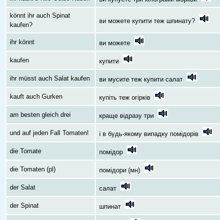
könnt ihr auch Spinat
ви можете купити теж шпинату?
kaufen?
ihr könnt
ви можете
kaufen
купити
ihr müsst auch Salat kaufen
ви мусите теж купити салат
kauft auch Gurken
купіть теж огірків
am besten gleich drei
краще відразу три
und auf jeden Fall Tomaten!
і в будь-якому випадку помідорів
die Tomate
помідор
die Tomaten (pl)
помідори (мн)
der Salat
салат
der Spinat
шпинат