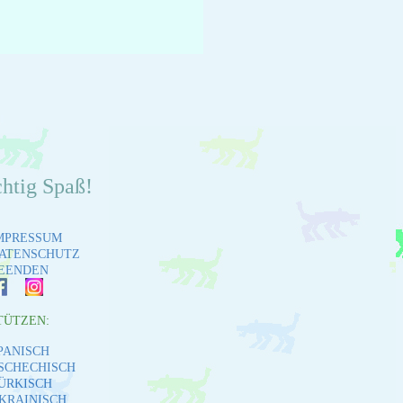
chtig Spaß!
MPRESSUM
ATENSCHUTZ
EENDEN
TÜTZEN:
PANISCH
SCHECHISCH
ÜRKISCH
KRAINISCH