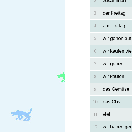
2
zusammen
3
der Freitag
4
am Freitag
5
wir gehen auf
6
wir kaufen vi
7
wir gehen
8
wir kaufen
9
das Gemüse
10
das Obst
11
viel
12
wir haben gen