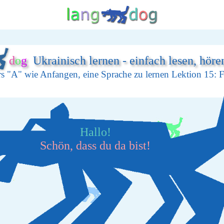
d
o
g
Ukrainisch lernen - einfach lesen, höre
s "A" wie Anfangen, eine Sprache zu lernen Lektion 15: F
Hallo!
Schön, dass du da bist!