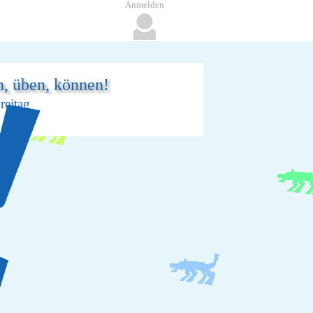
Anmelden
n, üben, können!
reitag