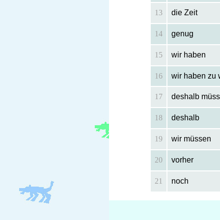
13
die Zeit
14
genug
15
wir haben
16
wir haben zu
17
deshalb müss
18
deshalb
19
wir müssen
20
vorher
21
noch