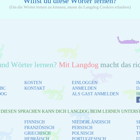
Willst du diese Wörter lernen?
(Um die Wörter lernen zu können, musst du Langdog Cookies erlauben)
und Wörter lernen?
Mit Langdog
macht das ri
KOSTEN
EINLOGGEN
I
BC
KONTAKT
ANMELDEN
D
DOG
ALS GAST ANMELDEN
B
L DIESEN SPRACHEN KANN DICH LANGDOG BEIM LERNEN UNTERS
FINNISCH
NIEDERLÄNDISCH
S
FRANZÖSISCH
PERSISCH
T
H
GRIECHISCH
POLNISCH
T
HEBRÄISCH
PORTUGIESISCH
U