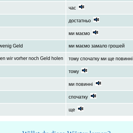
час
достатньо
ми маємо
 wenig Geld
ми маємо замало грошей
en wir vorher noch Geld holen
тому спочатку ми ще повинні
тому
ми повинні
спочатку
ще