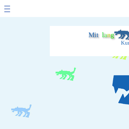
Mit
l
a
n
g
Kur