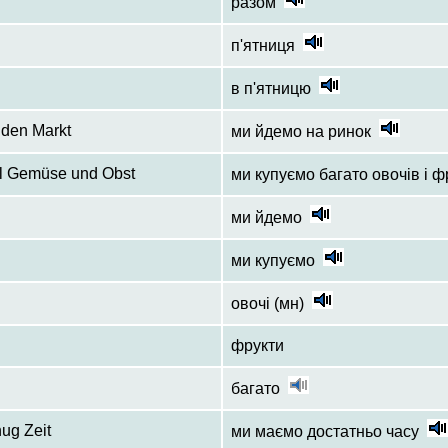
разом
п'ятниця
в п'ятницю
 den Markt
ми йдемо на ринок
el Gemüse und Obst
ми купуємо багато овочів і ф
ми йдемо
ми купуємо
овочі (мн)
фрукти
багато
ug Zeit
ми маємо достатньо часу