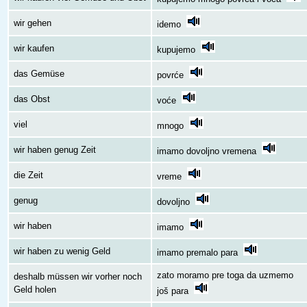
wir gehen
idemo
wir kaufen
kupujemo
das Gemüse
povrće
das Obst
voće
viel
mnogo
wir haben genug Zeit
imamo dovoljno vremena
die Zeit
vreme
genug
dovoljno
wir haben
imamo
wir haben zu wenig Geld
imamo premalo para
zato moramo pre toga da uzmemo
deshalb müssen wir vorher noch
Geld holen
još para