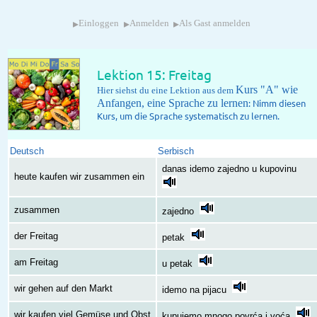
▸
▸
▸
Einloggen
Anmelden
Als Gast anmelden
Lektion 15: Freitag
Kurs "A" wie
Hier siehst du eine Lektion aus dem
Anfangen, eine Sprache zu lernen
: Nimm diesen
Kurs, um die Sprache systematisch zu lernen.
Deutsch
Serbisch
danas idemo zajedno u kupovinu
heute kaufen wir zusammen ein
zusammen
zajedno
der Freitag
petak
am Freitag
u petak
wir gehen auf den Markt
idemo na pijacu
wir kaufen viel Gemüse und Obst
kupujemo mnogo povrća i voća