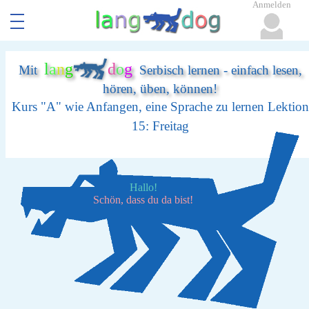
Anmelden
l
a
n
g
d
o
g
Mit
Serbisch lernen - einfach lesen,
hören, üben, können!
Kurs "A" wie Anfangen, eine Sprache zu lernen Lektion
15: Freitag
Hallo!
Schön, dass du da bist!