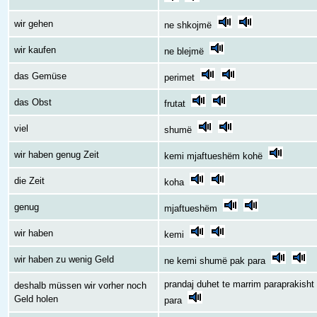
wir gehen
ne shkojmë
wir kaufen
ne blejmë
das Gemüse
perimet
das Obst
frutat
viel
shumë
wir haben genug Zeit
kemi mjaftueshëm kohë
die Zeit
koha
genug
mjaftueshëm
wir haben
kemi
wir haben zu wenig Geld
ne kemi shumë pak para
prandaj duhet te marrim paraprakisht
deshalb müssen wir vorher noch
Geld holen
para