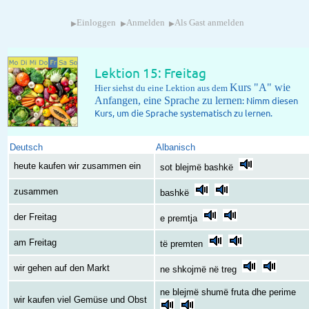
▸
▸
▸
Einloggen
Anmelden
Als Gast anmelden
Lektion 15: Freitag
Kurs "A" wie
Hier siehst du eine Lektion aus dem
Anfangen, eine Sprache zu lernen
: Nimm diesen
Kurs, um die Sprache systematisch zu lernen.
Deutsch
Albanisch
heute kaufen wir zusammen ein
sot blejmë bashkë
zusammen
bashkë
der Freitag
e premtja
am Freitag
të premten
wir gehen auf den Markt
ne shkojmë në treg
ne blejmë shumë fruta dhe perime
wir kaufen viel Gemüse und Obst