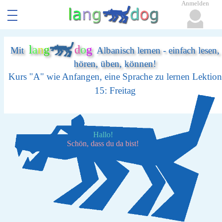
Anmelden
l
a
n
g
d
o
g
Mit
Albanisch lernen - einfach lesen,
hören, üben, können!
Kurs "A" wie Anfangen, eine Sprache zu lernen Lektion
15: Freitag
Hallo!
Schön, dass du da bist!