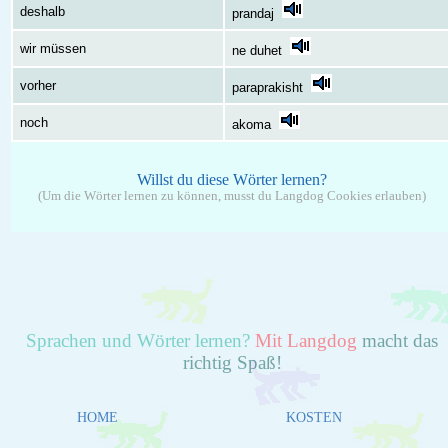
deshalb
prandaj
wir müssen
ne duhet
vorher
paraprakisht
noch
akoma
Willst du diese Wörter lernen?
(Um die Wörter lernen zu können, musst du Langdog Cookies erlauben)
Sprachen und Wörter lernen?
Mit Langdog
macht das
richtig Spaß!
HOME
KOSTEN