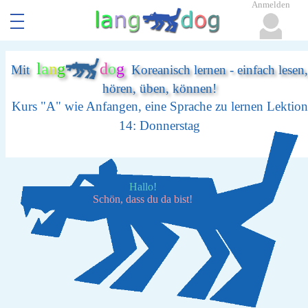
Anmelden
l
a
n
g
d
o
g
Mit
Koreanisch lernen - einfach lesen,
hören, üben, können!
Kurs "A" wie Anfangen, eine Sprache zu lernen Lektion
14: Donnerstag
Hallo!
Schön, dass du da bist!