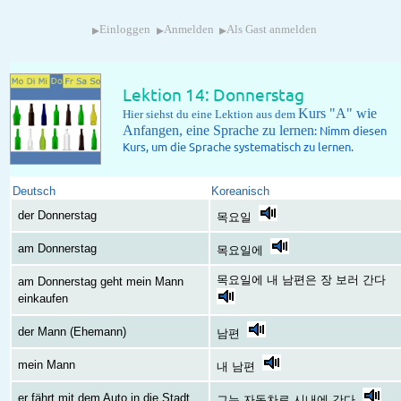
▸
▸
▸
Einloggen
Anmelden
Als Gast anmelden
Lektion 14: Donnerstag
Kurs "A" wie
Hier siehst du eine Lektion aus dem
Anfangen, eine Sprache zu lernen
: Nimm diesen
Kurs, um die Sprache systematisch zu lernen.
Deutsch
Koreanisch
der Donnerstag
목요일
am Donnerstag
목요일에
목요일에 내 남편은 장 보러 간다
am Donnerstag geht mein Mann
einkaufen
der Mann (Ehemann)
남편
mein Mann
내 남편
er fährt mit dem Auto in die Stadt
그는 자동차로 시내에 간다