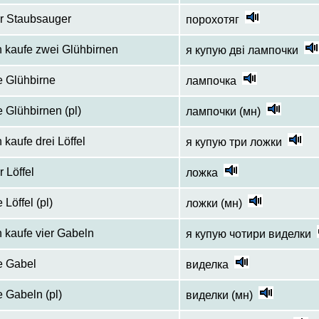
r Staubsauger
порохотяг
h kaufe zwei Glühbirnen
я купую дві лампочки
e Glühbirne
лампочка
e Glühbirnen (pl)
лампочки (мн)
h kaufe drei Löffel
я купую три ложки
r Löffel
ложка
e Löffel (pl)
ложки (мн)
h kaufe vier Gabeln
я купую чотири виделки
e Gabel
виделка
e Gabeln (pl)
виделки (мн)