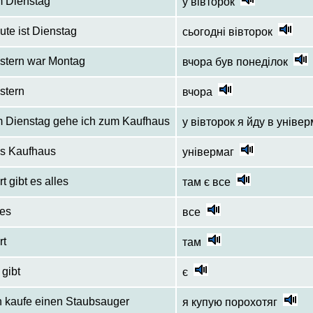
 Dienstag
у вівторок
ute ist Dienstag
сьогодні вівторок
stern war Montag
вчора був понеділок
stern
вчора
 Dienstag gehe ich zum Kaufhaus
у вівторок я йду в уніве
s Kaufhaus
універмаг
rt gibt es alles
там є все
les
все
rt
там
 gibt
є
h kaufe einen Staubsauger
я купую порохотяг