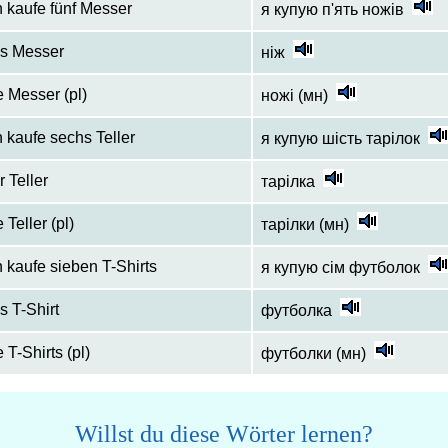
h kaufe fünf Messer
я купую п'ять ножів
s Messer
ніж
e Messer (pl)
ножі (мн)
h kaufe sechs Teller
я купую шість тарілок
r Teller
тарілка
e Teller (pl)
тарілки (мн)
h kaufe sieben T-Shirts
я купую сім футболок
s T-Shirt
футболка
e T-Shirts (pl)
футболки (мн)
Willst du diese Wörter lernen?