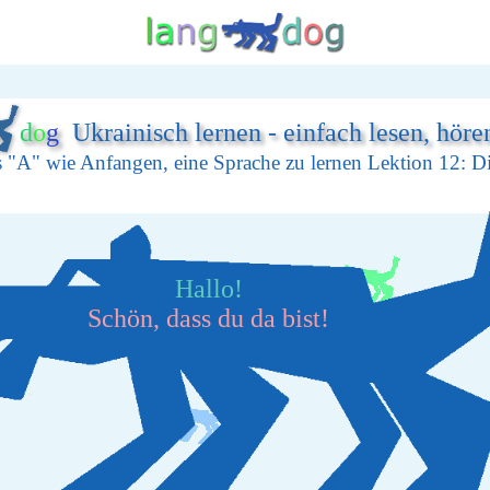
d
o
g
Ukrainisch lernen - einfach lesen, höre
 "A" wie Anfangen, eine Sprache zu lernen Lektion 12: D
Hallo!
Schön, dass du da bist!