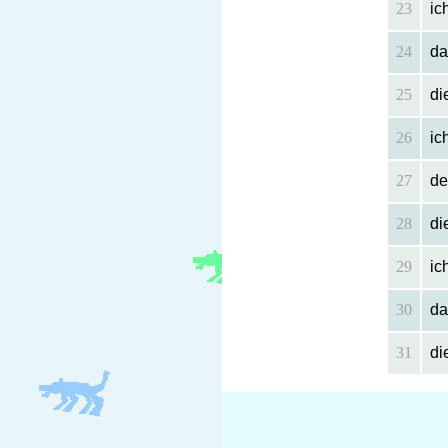
23
ic
24
da
25
di
26
ic
27
de
28
di
29
ic
30
da
31
di