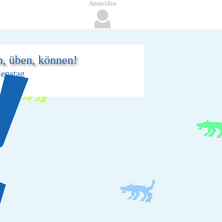
Anmelden
n, üben, können!
ienstag