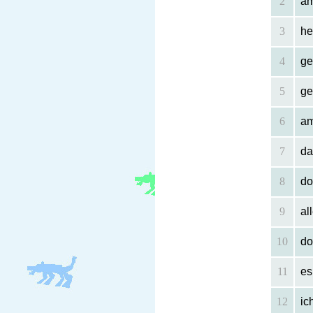
2
am
3
he
4
ge
5
ge
6
am
7
da
8
do
9
al
10
do
11
es
12
ic