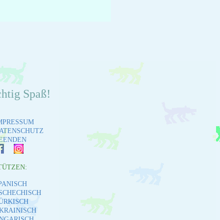
chtig Spaß!
MPRESSUM
ATENSCHUTZ
EENDEN
TÜTZEN:
PANISCH
SCHECHISCH
ÜRKISCH
KRAINISCH
NGARISCH