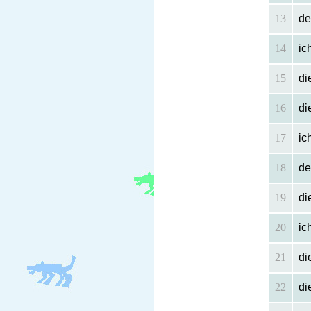
13
de
14
ic
15
di
16
di
17
ic
18
de
19
di
20
ic
21
di
22
di