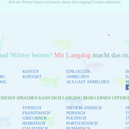
(Um die Wörter lernen zu können, musst du Langdog Cookies erlauben)
und Wörter lernen?
Mit Langdog
macht das ri
KOSTEN
EINLOGGEN
I
BC
KONTAKT
ANMELDEN
D
DOG
ALS GAST ANMELDEN
B
L DIESEN SPRACHEN KANN DICH LANGDOG BEIM LERNEN UNTERS
FINNISCH
NIEDERLÄNDISCH
S
FRANZÖSISCH
PERSISCH
T
H
GRIECHISCH
POLNISCH
T
HEBRÄISCH
PORTUGIESISCH
U
ITALIENISCH
RUMÄNISCH
U