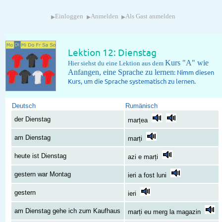
▸
▸
▸
Einloggen
Anmelden
Als Gast anmelden
Lektion 12: Dienstag
Kurs "A" wie
Hier siehst du eine Lektion aus dem
Anfangen, eine Sprache zu lernen
: Nimm diesen
Kurs, um die Sprache systematisch zu lernen.
Deutsch
Rumänisch
der Dienstag
marțea
am Dienstag
marți
heute ist Dienstag
azi e marți
gestern war Montag
ieri a fost luni
gestern
ieri
am Dienstag gehe ich zum Kaufhaus
marți eu merg la magazin