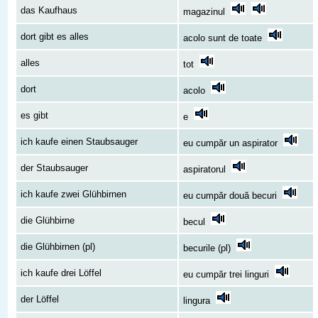
das Kaufhaus
magazinul
dort gibt es alles
acolo sunt de toate
alles
tot
dort
acolo
es gibt
e
ich kaufe einen Staubsauger
eu cumpăr un aspirator
der Staubsauger
aspiratorul
ich kaufe zwei Glühbirnen
eu cumpăr două becuri
die Glühbirne
becul
die Glühbirnen (pl)
becurile (pl)
ich kaufe drei Löffel
eu cumpăr trei linguri
der Löffel
lingura