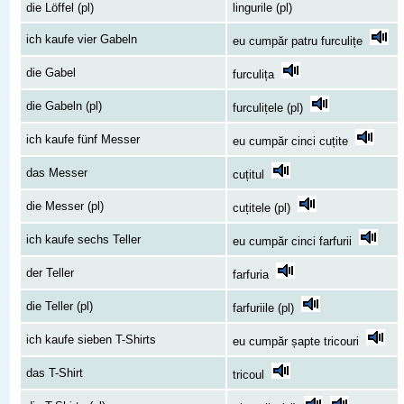
die Löffel (pl)
lingurile (pl)
ich kaufe vier Gabeln
eu cumpăr patru furculițe
die Gabel
furculița
die Gabeln (pl)
furculițele (pl)
ich kaufe fünf Messer
eu cumpăr cinci cuțite
das Messer
cuțitul
die Messer (pl)
cuțitele (pl)
ich kaufe sechs Teller
eu cumpăr cinci farfurii
der Teller
farfuria
die Teller (pl)
farfuriile (pl)
ich kaufe sieben T-Shirts
eu cumpăr șapte tricouri
das T-Shirt
tricoul