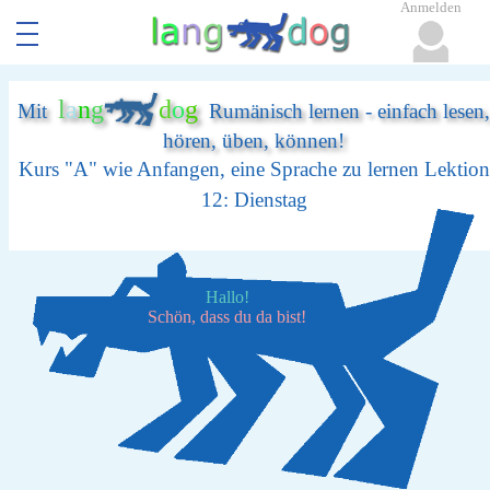
Anmelden
l
a
n
g
d
o
g
Mit
Rumänisch lernen - einfach lesen,
hören, üben, können!
Kurs "A" wie Anfangen, eine Sprache zu lernen Lektion
12: Dienstag
Hallo!
Schön, dass du da bist!