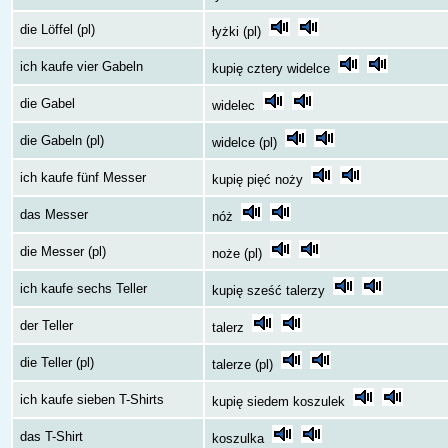
die Löffel (pl)
łyżki (pl)
ich kaufe vier Gabeln
kupię cztery widelce
die Gabel
widelec
die Gabeln (pl)
widelce (pl)
ich kaufe fünf Messer
kupię pięć noży
das Messer
nóż
die Messer (pl)
noże (pl)
ich kaufe sechs Teller
kupię sześć talerzy
der Teller
talerz
die Teller (pl)
talerze (pl)
ich kaufe sieben T-Shirts
kupię siedem koszulek
das T-Shirt
koszulka