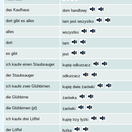
das Kaufhaus
dom handlowy
dort gibt es alles
tam jest wszystko
alles
wszystko
dort
tam
es gibt
jest
ich kaufe einen Staubsauger
kupię odkurzacz
der Staubsauger
odkurzacz
ich kaufe zwei Glühbirnen
kupię dwie żarówki
die Glühbirne
żarówka
die Glühbirnen (pl)
żarówki
ich kaufe drei Löffel
kupię trzy łyżki
der Löffel
łyżka