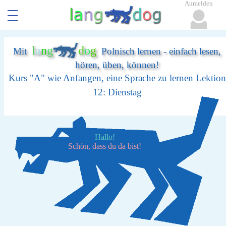
Anmelden
l
a
n
g
d
o
g
Mit
Polnisch lernen - einfach lesen,
hören, üben, können!
Kurs "A" wie Anfangen, eine Sprache zu lernen Lektion
12: Dienstag
Hallo!
Schön, dass du da bist!