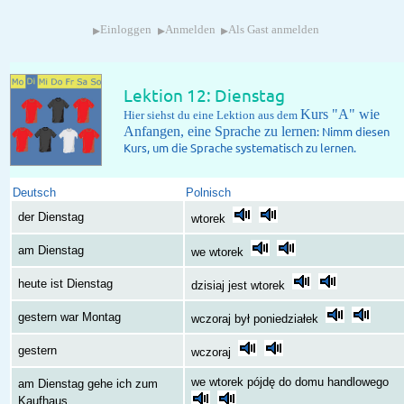
▸
▸
▸
Einloggen
Anmelden
Als Gast anmelden
Lektion 12: Dienstag
Kurs "A" wie
Hier siehst du eine Lektion aus dem
Anfangen, eine Sprache zu lernen
: Nimm diesen
Kurs, um die Sprache systematisch zu lernen.
Deutsch
Polnisch
der Dienstag
wtorek
am Dienstag
we wtorek
heute ist Dienstag
dzisiaj jest wtorek
gestern war Montag
wczoraj był poniedziałek
gestern
wczoraj
we wtorek pójdę do domu handlowego
am Dienstag gehe ich zum
Kaufhaus