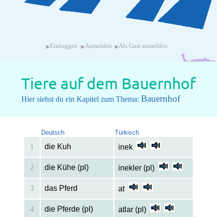
▸
▸
▸
Einloggen
Anmelden
Als Gast anmelden
Tiere auf dem Bauernhof
Bauernhof
Hier siehst du ein Kapitel zum Thema:
Deutsch
Türkisch
1
die Kuh
inek
2
die Kühe (pl)
inekler (pl)
3
das Pferd
at
4
die Pferde (pl)
atlar (pl)