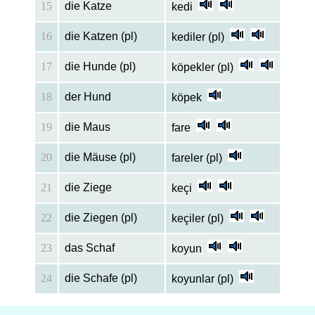
15
die Katze
kedi
16
die Katzen (pl)
kediler (pl)
17
die Hunde (pl)
köpekler (pl)
18
der Hund
köpek
19
die Maus
fare
20
die Mäuse (pl)
fareler (pl)
21
die Ziege
keçi
22
die Ziegen (pl)
keçiler (pl)
23
das Schaf
koyun
24
die Schafe (pl)
koyunlar (pl)