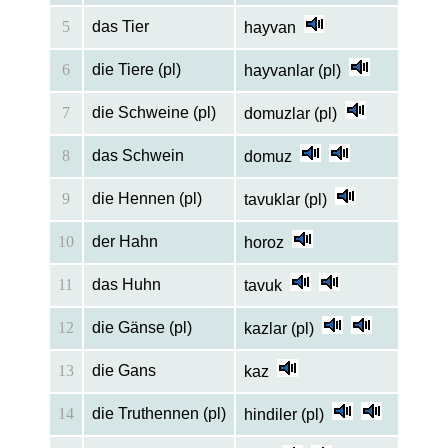
5
das Tier
hayvan
6
die Tiere (pl)
hayvanlar (pl)
7
die Schweine (pl)
domuzlar (pl)
8
das Schwein
domuz
9
die Hennen (pl)
tavuklar (pl)
10
der Hahn
horoz
11
das Huhn
tavuk
12
die Gänse (pl)
kazlar (pl)
13
die Gans
kaz
14
die Truthennen (pl)
hindiler (pl)