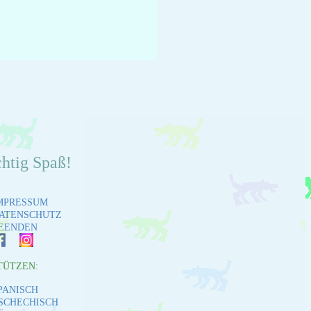
chtig Spaß!
MPRESSUM
ATENSCHUTZ
EENDEN
TÜTZEN:
PANISCH
SCHECHISCH