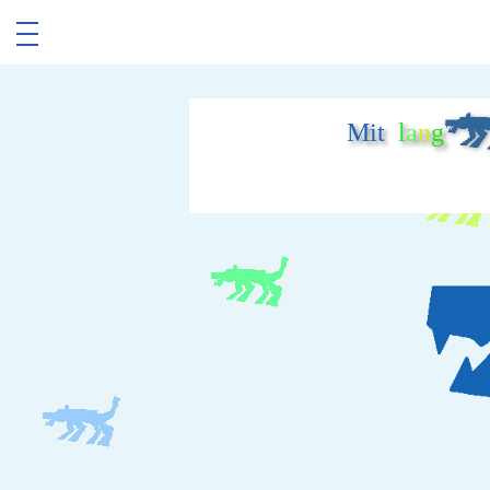
Mit
l
a
n
g