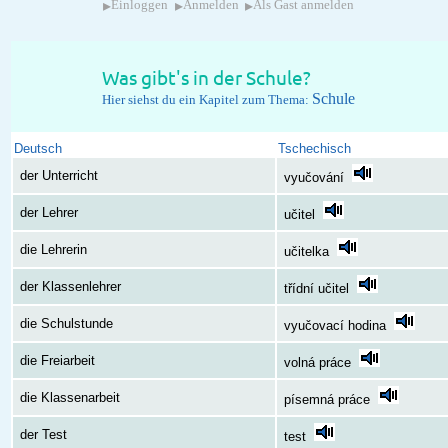
▸
▸
▸
Einloggen
Anmelden
Als Gast anmelden
Was gibt's in der Schule?
Schule
Hier siehst du ein Kapitel zum Thema:
Deutsch
Tschechisch
der Unterricht
vyučování
der Lehrer
učitel
die Lehrerin
učitelka
der Klassenlehrer
třídní učitel
die Schulstunde
vyučovací hodina
die Freiarbeit
volná práce
die Klassenarbeit
písemná práce
der Test
test