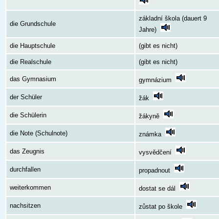
základní škola (dauert 9
die Grundschule
Jahre)
die Hauptschule
(gibt es nicht)
die Realschule
(gibt es nicht)
das Gymnasium
gymnázium
der Schüler
žák
die Schülerin
žákyně
die Note (Schulnote)
známka
das Zeugnis
vysvědčení
durchfallen
propadnout
weiterkommen
dostat se dál
nachsitzen
zůstat po škole