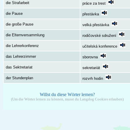
die Strafarbeit
práce za trest
die Pause
přestávka
die große Pause
velká přestávka
die Elternversammlung
rodičovské sdružení
die Lehrerkonferenz
učitelská konference
das Lehrerzimmer
sborovna
das Sektretariat
sekretariát
der Stundenplan
rozvrh hodin
Willst du diese Wörter lernen?
(Um die Wörter lernen zu können, musst du Langdog Cookies erlauben)