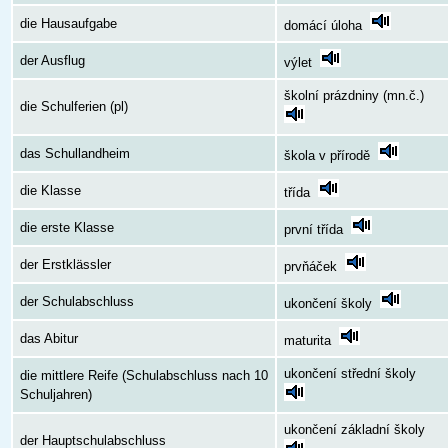
die Hausaufgabe
domácí úloha
der Ausflug
výlet
školní prázdniny (mn.č.)
die Schulferien (pl)
das Schullandheim
škola v přírodě
die Klasse
třída
die erste Klasse
první třída
der Erstklässler
prvňáček
der Schulabschluss
ukončení školy
das Abitur
maturita
ukončení střední školy
die mittlere Reife (Schulabschluss nach 10
Schuljahren)
ukončení základní školy
der Hauptschulabschluss