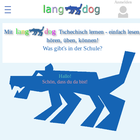
Anmelden
l
a
n
g
d
o
g
Mit
Tschechisch lernen - einfach lesen
hören, üben, können!
Was gibt's in der Schule?
Hallo!
Schön, dass du da bist!