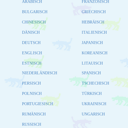
ARABISCH
FRANZÖSISCH
BULGARISCH
GRIECHISCH
CHINESISCH
HEBRÄISCH
DÄNISCH
ITALIENISCH
DEUTSCH
JAPANISCH
ENGLISCH
KOREANISCH
ESTNISCH
LITAUISCH
NIEDERLÄNDISCH
SPANISCH
PERSISCH
TSCHECHISCH
POLNISCH
TÜRKISCH
PORTUGIESISCH
UKRAINISCH
RUMÄNISCH
UNGARISCH
RUSSISCH