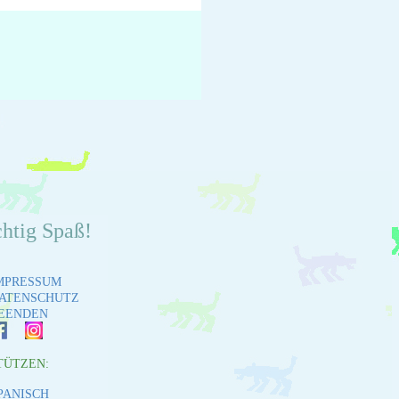
chtig Spaß!
MPRESSUM
ATENSCHUTZ
EENDEN
TÜTZEN:
PANISCH