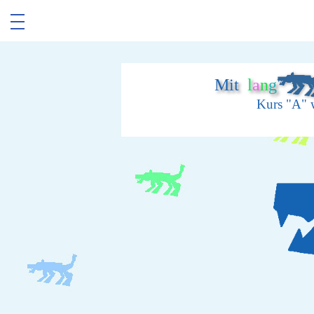
Mit
l
a
n
g
Kurs "A" w