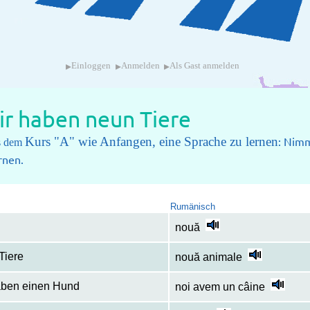
▸
▸
▸
Einloggen
Anmelden
Als Gast anmelden
ir haben neun Tiere
Kurs "A" wie Anfangen, eine Sprache zu lernen
: Nimm
us dem
rnen.
Rumänisch
nouă
Tiere
nouă animale
aben einen Hund
noi avem un câine