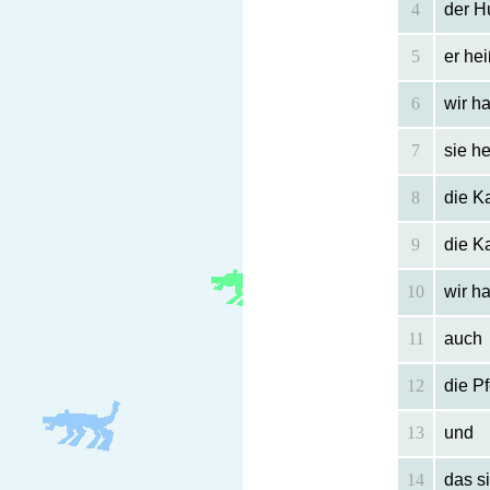
4
der H
5
er he
6
wir h
7
sie h
8
die K
9
die Ka
10
wir h
11
auch
12
die P
13
und
14
das s