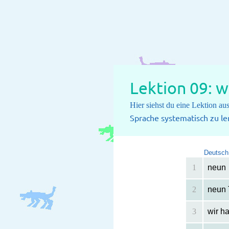
Lektion 09: w
Hier siehst du eine Lektion a
Sprache systematisch zu le
Deutsch
1
neun
2
neun 
3
wir h