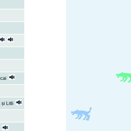
 cai
i Litli