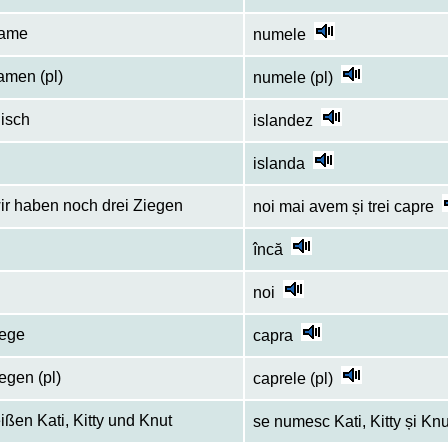
Name
numele
amen (pl)
numele (pl)
disch
islandez
d
islanda
ir haben noch drei Ziegen
noi mai avem și trei capre
încă
noi
iege
capra
egen (pl)
caprele (pl)
ißen Kati, Kitty und Knut
se numesc Kati, Kitty și Knu