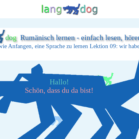
d
o
g
Rumänisch lernen - einfach lesen, höre
ie Anfangen, eine Sprache zu lernen Lektion 09: wir hab
Hallo!
Schön, dass du da bist!