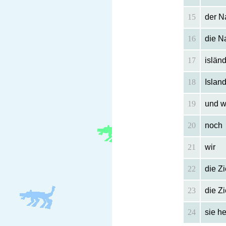
15
der 
16
die N
17
islän
18
Islan
19
und w
20
noch
21
wir
22
die Z
23
die Zi
24
sie he