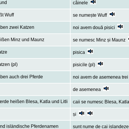
und
câinele
ißt Wuff
se numește Wuff
aben zwei Katzen
noi avem două pisici
eißen Minz und Maunz
se numesc Minz și Maunz
atze
pisica
tzen (pl)
pisicile (pl)
aben auch drei Pferde
noi avem de asemenea trei
de asemenea
ferde heißen Blesa, Katla und Litli
caii se numesc Blesa, Katla ș
și
ind isländische Pferdenamen
sunt nume de cai islandeze