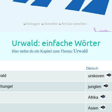
▸
▸
▸
Einloggen
Anmelden
Als Gast anmelden
Urwald: einfache Wörter
Urwald
Hier siehst du ein Kapitel zum Thema:
Dänisch
wald
urskoven
chungel
junglen
Afrika
Asien