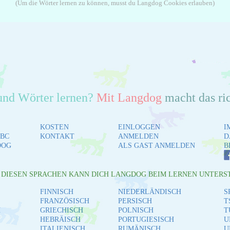
(Um die Wörter lernen zu können, musst du Langdog Cookies erlauben)
und Wörter lernen?
Mit Langdog
macht das ri
KOSTEN
EINLOGGEN
I
BC
KONTAKT
ANMELDEN
D
DOG
ALS GAST ANMELDEN
B
L DIESEN SPRACHEN KANN DICH LANGDOG BEIM LERNEN UNTERS
FINNISCH
NIEDERLÄNDISCH
S
FRANZÖSISCH
PERSISCH
T
H
GRIECHISCH
POLNISCH
T
HEBRÄISCH
PORTUGIESISCH
U
ITALIENISCH
RUMÄNISCH
U