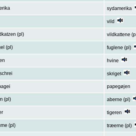
rika
sydamerika
vild
dkatzen (pl)
vildkattene (p
el (pl)
fuglene (pl)
hen
hvine
schrei
skriget
pagei
papegøjen
n (pl)
aberne (pl)
er
tigeren
me (pl)
træerne (pl)