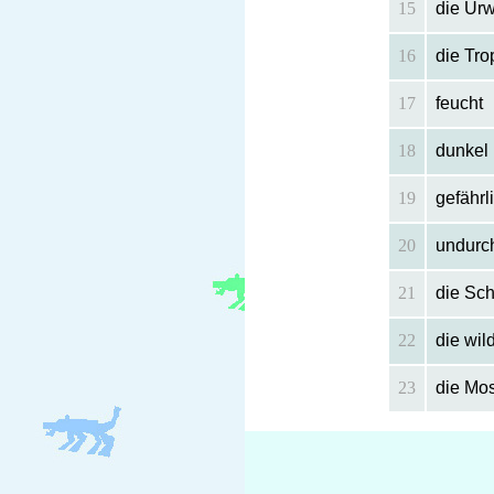
15
die Urw
16
die Tro
17
feucht
18
dunkel
19
gefährl
20
undurch
21
die Sch
22
die wil
23
die Mos