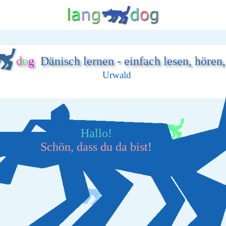
d
o
g
Dänisch lernen - einfach lesen, hören
Urwald
Hallo!
Schön, dass du da bist!