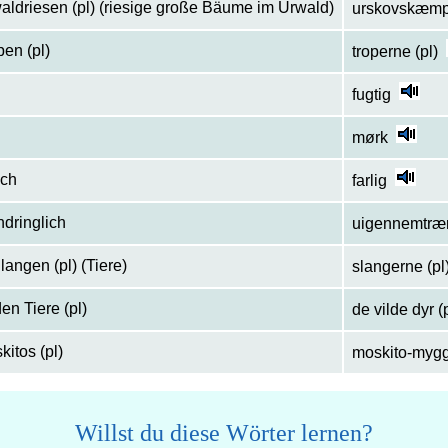
aldriesen (pl) (riesige große Bäume im Urwald)
urskovskæm
pen (pl)
troperne (pl)
fugtig
mørk
ich
farlig
dringlich
uigennemtræ
langen (pl) (Tiere)
slangerne (pl
den Tiere (pl)
de vilde dyr (
kitos (pl)
moskito-mygg
Willst du diese Wörter lernen?