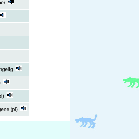
per
ngelig
)
pl)
ene (pl)