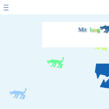
Mit
l
a
n
g