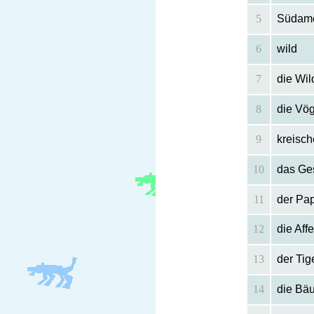
5
Südame
6
wild
7
die Wil
8
die Vög
9
kreisc
10
das Ge
11
der Pa
12
die Affe
13
der Tig
14
die Bäu