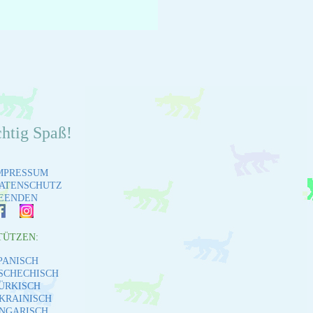
chtig Spaß!
MPRESSUM
ATENSCHUTZ
EENDEN
TÜTZEN:
PANISCH
SCHECHISCH
ÜRKISCH
KRAINISCH
NGARISCH