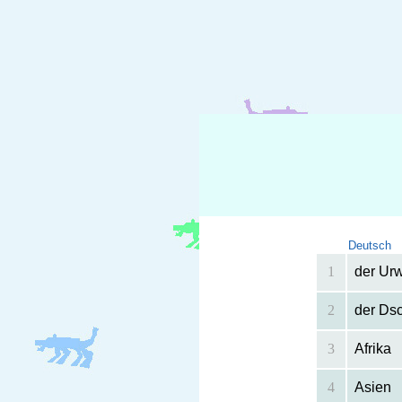
Deutsch
1
der Ur
2
der Ds
3
Afrika
4
Asien