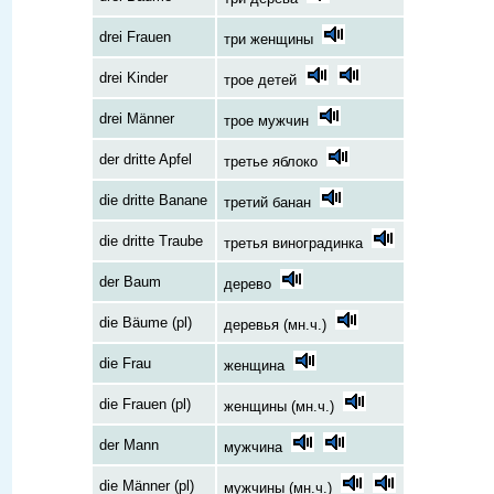
drei Frauen
три женщины
drei Kinder
трое детей
drei Männer
трое мужчин
der dritte Apfel
третье яблоко
die dritte Banane
третий банан
die dritte Traube
третья виноградинка
der Baum
дерево
die Bäume (pl)
деревья (мн.ч.)
die Frau
женщина
die Frauen (pl)
женщины (мн.ч.)
der Mann
мужчина
die Männer (pl)
мужчины (мн.ч.)