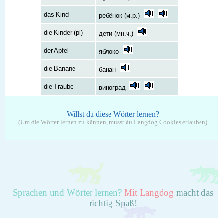
das Kind
ребёнок (м.р.)
die Kinder (pl)
дети (мн.ч.)
der Apfel
яблоко
die Banane
банан
die Traube
виноград
Willst du diese Wörter lernen?
(Um die Wörter lernen zu können, musst du Langdog Cookies erlauben)
Sprachen und Wörter lernen?
Mit Langdog
macht das
richtig Spaß!