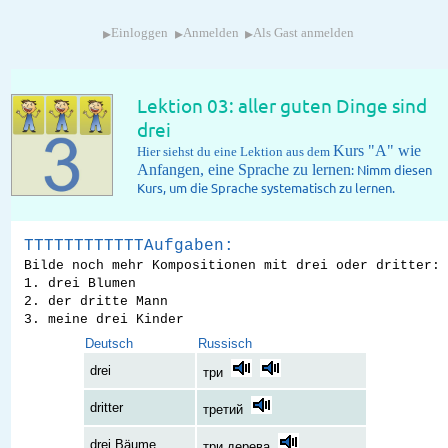
▸
▸
▸
Einloggen
Anmelden
Als Gast anmelden
Lektion 03: aller guten Dinge sind
drei
Kurs "A" wie
Hier siehst du eine Lektion aus dem
Anfangen, eine Sprache zu lernen
: Nimm diesen
Kurs, um die Sprache systematisch zu lernen.
TTTTTTTTTTTTAufgaben:
Bilde noch mehr Kompositionen mit drei oder dritter:
1. drei Blumen
2. der dritte Mann
3. meine drei Kinder
Deutsch
Russisch
drei
три
dritter
третий
drei Bäume
три дерева