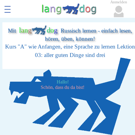
Anmelden
l
a
n
g
d
o
g
Mit
Russisch lernen - einfach lesen,
hören, üben, können!
Kurs "A" wie Anfangen, eine Sprache zu lernen Lektion
03: aller guten Dinge sind drei
Hallo!
Schön, dass du da bist!