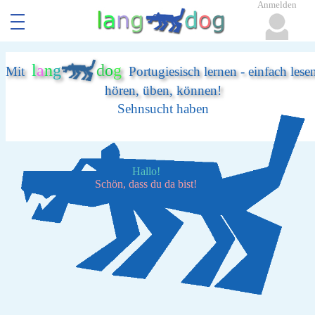
Anmelden
l
a
n
g
d
o
g
Mit
Portugiesisch lernen - einfach lese
hören, üben, können!
Sehnsucht haben
Hallo!
Schön, dass du da bist!