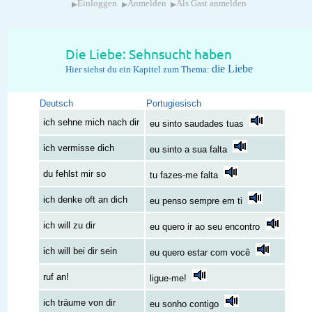
▸
▸
▸
Einloggen
Anmelden
Als Gast anmelden
Die Liebe: Sehnsucht haben
die Liebe
Hier siehst du ein Kapitel zum Thema:
Deutsch
Portugiesisch
ich sehne mich nach dir
eu sinto saudades tuas
ich vermisse dich
eu sinto a sua falta
du fehlst mir so
tu fazes-me falta
ich denke oft an dich
eu penso sempre em ti
ich will zu dir
eu quero ir ao seu encontro
ich will bei dir sein
eu quero estar com você
ruf an!
ligue-me!
ich träume von dir
eu sonho contigo