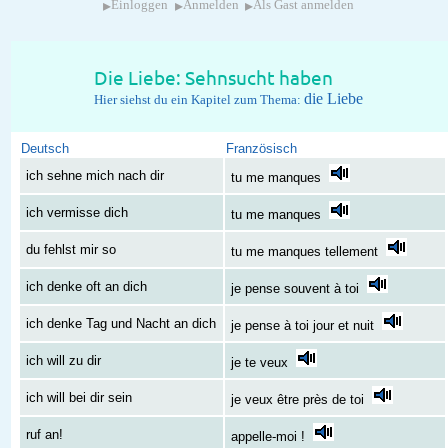
▸
▸
▸
Einloggen
Anmelden
Als Gast anmelden
Die Liebe: Sehnsucht haben
die Liebe
Hier siehst du ein Kapitel zum Thema:
Deutsch
Französisch
ich sehne mich nach dir
tu me manques
ich vermisse dich
tu me manques
du fehlst mir so
tu me manques tellement
ich denke oft an dich
je pense souvent à toi
ich denke Tag und Nacht an dich
je pense à toi jour et nuit
ich will zu dir
je te veux
ich will bei dir sein
je veux être près de toi
ruf an!
appelle-moi !