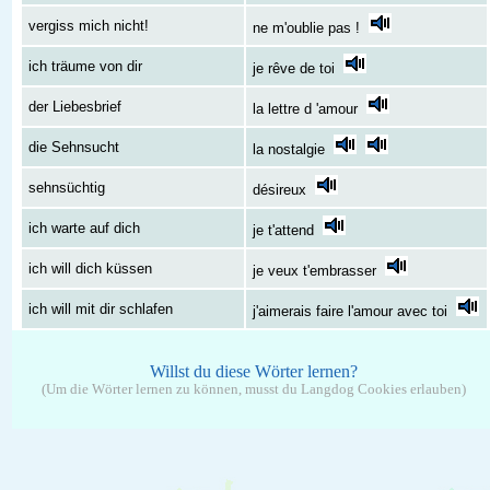
vergiss mich nicht!
ne m'oublie pas !
ich träume von dir
je rêve de toi
der Liebesbrief
la lettre d 'amour
die Sehnsucht
la nostalgie
sehnsüchtig
désireux
ich warte auf dich
je t'attend
ich will dich küssen
je veux t'embrasser
ich will mit dir schlafen
j'aimerais faire l'amour avec toi
Willst du diese Wörter lernen?
(Um die Wörter lernen zu können, musst du Langdog Cookies erlauben)