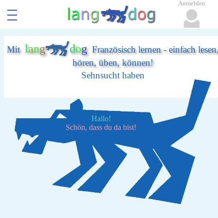
Anmelden
l
a
n
g
d
o
g
Mit
Französisch lernen - einfach lesen
hören, üben, können!
Sehnsucht haben
Hallo!
Schön, dass du da bist!