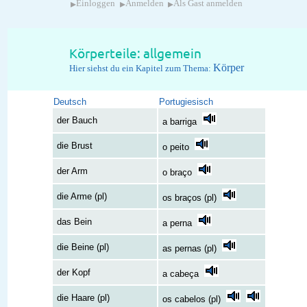
▸
▸
▸
Einloggen
Anmelden
Als Gast anmelden
Körperteile: allgemein
Körper
Hier siehst du ein Kapitel zum Thema:
Deutsch
Portugiesisch
der Bauch
a barriga
die Brust
o peito
der Arm
o braço
die Arme (pl)
os braços (pl)
das Bein
a perna
die Beine (pl)
as pernas (pl)
der Kopf
a cabeça
die Haare (pl)
os cabelos (pl)