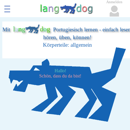
Anmelden
l
a
n
g
d
o
g
Mit
Portugiesisch lernen - einfach lese
hören, üben, können!
Körperteile: allgemein
Hallo!
Schön, dass du da bist!