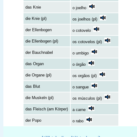
das Knie
o joelho
die Knie (pl)
os joelhos (pl)
der Ellenbogen
o cotovelo
die Ellenbogen (pl)
os cotovelos (pl)
der Bauchnabel
o umbigo
das Organ
o órgão
die Organe (pl)
os orgãos (pl)
das Blut
o sangue
die Muskeln (pl)
os músculos (pl)
das Fleisch (am Körper)
a carne
der Popo
o rabo