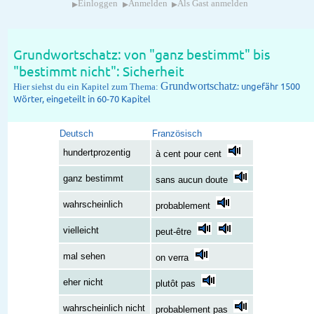
▸
▸
▸
Einloggen
Anmelden
Als Gast anmelden
Grundwortschatz: von "ganz bestimmt" bis
"bestimmt nicht": Sicherheit
Grundwortschatz
: ungefähr 1500
Hier siehst du ein Kapitel zum Thema:
Wörter, eingeteilt in 60-70 Kapitel
Deutsch
Französisch
hundertprozentig
à cent pour cent
ganz bestimmt
sans aucun doute
wahrscheinlich
probablement
vielleicht
peut-être
mal sehen
on verra
eher nicht
plutôt pas
wahrscheinlich nicht
probablement pas