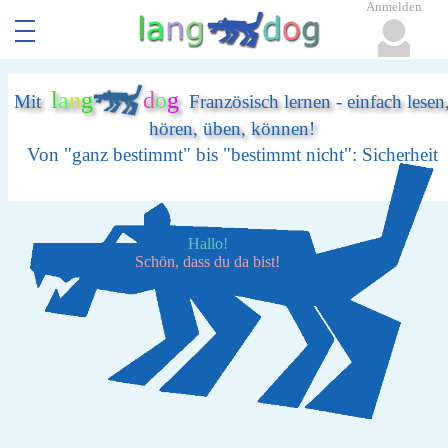
Anmelden
l
a
n
g
d
o
g
Mit
Französisch lernen - einfach lesen
hören, üben, können!
Von "ganz bestimmt" bis "bestimmt nicht": Sicherheit
Hallo!
Schön, dass du da bist!