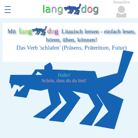
Anmelden
l
a
n
g
d
o
g
Mit
Litauisch lernen - einfach lesen,
hören, üben, können!
Das Verb 'schlafen' (Präsens, Präteritum, Futur)
Hallo!
Schön, dass du da bist!