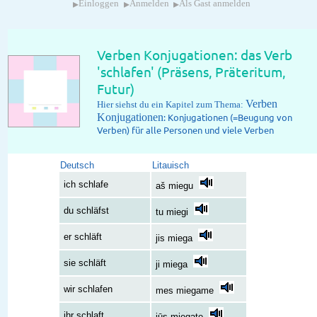
▸
▸
▸
Einloggen
Anmelden
Als Gast anmelden
Verben Konjugationen: das Verb
'schlafen' (Präsens, Präteritum,
Futur)
Verben
Hier siehst du ein Kapitel zum Thema:
Konjugationen
: Konjugationen (=Beugung von
Verben) für alle Personen und viele Verben
Deutsch
Litauisch
ich schlafe
aš miegu
du schläfst
tu miegi
er schläft
jis miega
sie schläft
ji miega
wir schlafen
mes miegame
ihr schlaft
jūs miegate