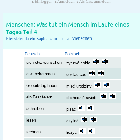
▸
▸
▸
Einloggen
Anmelden
Als Gast anmelden
Menschen: Was tut ein Mensch im Laufe eines
Tages Teil 4
Menschen
Hier siehst du ein Kapitel zum Thema:
Deutsch
Polnisch
sich etw. wünschen
życzyć sobie
etw. bekommen
dostać coś
Geburtstag haben
mieć urodziny
ein Fest feiern
obchodzić święto
schreiben
pisać
lesen
czytać
rechnen
liczyć