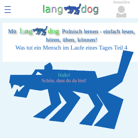
Anmelden
l
a
n
g
d
o
g
Mit
Polnisch lernen - einfach lesen,
hören, üben, können!
Was tut ein Mensch im Laufe eines Tages Teil 4
Hallo!
Schön, dass du da bist!