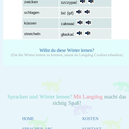
zwicken
szczypać
schlagen
bić (ipf)
küssen
całować
streicheln
głaskać
Willst du diese Wörter lernen?
(Um die Wörter lernen zu können, musst du Langdog Cookies erlauben)
Sprachen und Wörter lernen?
Mit Langdog
macht das
richtig Spaß!
HOME
KOSTEN