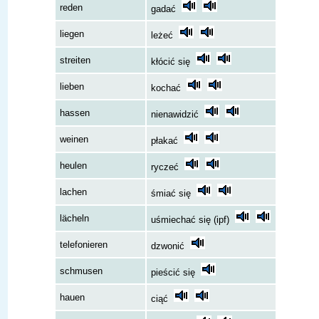
reden
gadać
liegen
leżeć
streiten
kłócić się
lieben
kochać
hassen
nienawidzić
weinen
płakać
heulen
ryczeć
lachen
śmiać się
lächeln
uśmiechać się (ipf)
telefonieren
dzwonić
schmusen
pieścić się
hauen
ciąć