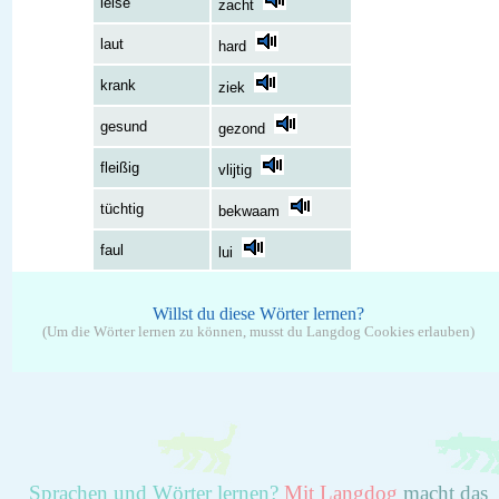
leise
zacht
laut
hard
krank
ziek
gesund
gezond
fleißig
vlijtig
tüchtig
bekwaam
faul
lui
Willst du diese Wörter lernen?
(Um die Wörter lernen zu können, musst du Langdog Cookies erlauben)
Sprachen und Wörter lernen?
Mit Langdog
macht das