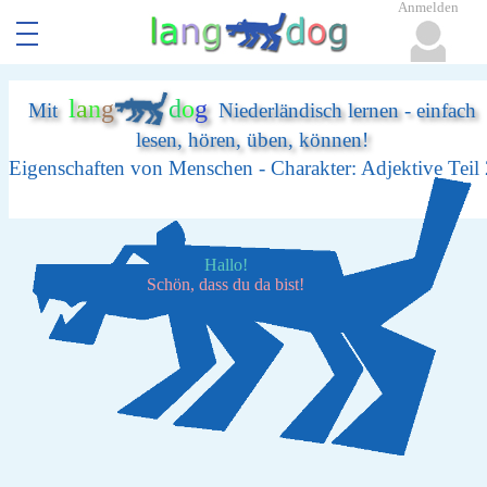
Anmelden
l
a
n
g
d
o
g
Mit
Niederländisch lernen - einfach
lesen, hören, üben, können!
Eigenschaften von Menschen - Charakter: Adjektive Teil 
Hallo!
Schön, dass du da bist!