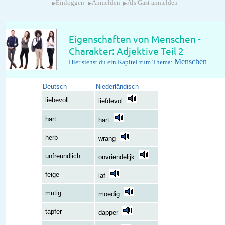
▸
▸
▸
Einloggen
Anmelden
Als Gast anmelden
Eigenschaften von Menschen -
Charakter: Adjektive Teil 2
Menschen
Hier siehst du ein Kapitel zum Thema:
Deutsch
Niederländisch
liebevoll
liefdevol
hart
hart
herb
wrang
unfreundlich
onvriendelijk
feige
laf
mutig
moedig
tapfer
dapper