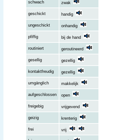
schwach
zwak
geschickt
handig
ungeschickt
onhandig
pfiffig
bij de hand
routiniert
geroutineerd
gesellig
gezellig
kontaktfreudig
gezellig
umgänglich
makkelijk
aufgeschlossen
open
freigebig
vrijgevend
geizig
krenterig
frei
vrij