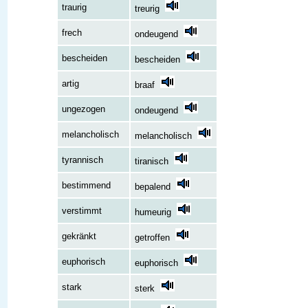
traurig
treurig
frech
ondeugend
bescheiden
bescheiden
artig
braaf
ungezogen
ondeugend
melancholisch
melancholisch
tyrannisch
tiranisch
bestimmend
bepalend
verstimmt
humeurig
gekränkt
getroffen
euphorisch
euphorisch
stark
sterk