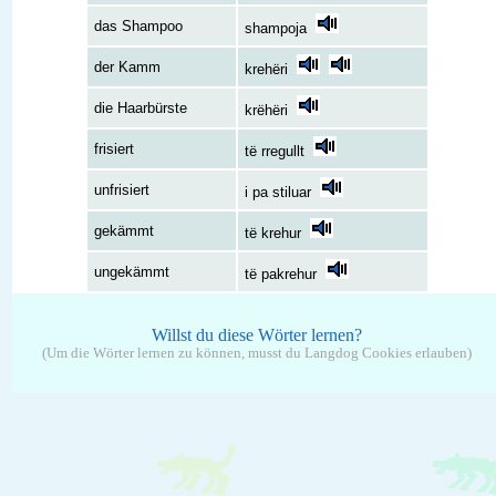
das Shampoo
shampoja
der Kamm
krehëri
die Haarbürste
krëhëri
frisiert
të rregullt
unfrisiert
i pa stiluar
gekämmt
të krehur
ungekämmt
të pakrehur
Willst du diese Wörter lernen?
(Um die Wörter lernen zu können, musst du Langdog Cookies erlauben)