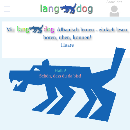
Anmelden
l
a
n
g
d
o
g
Mit
Albanisch lernen - einfach lesen,
hören, üben, können!
Haare
Hallo!
Schön, dass du da bist!