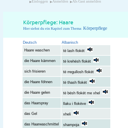
▸
▸
▸
Einloggen
Anmelden
Als Gast anmelden
Körperpflege: Haare
Körperpflege
Hier siehst du ein Kapitel zum Thema:
Deutsch
Albanisch
Haare waschen
të lash flokët
die Haare kämmen
të krehësh flokët
sich frisieren
të rregullosh flokët
die Haare föhnen
të thash flokët
die Haare gelen
të bësh flokët me xhel
das Haarspray
llaku i flokëve
das Gel
xheli
das Haarwaschmittel
shampoja