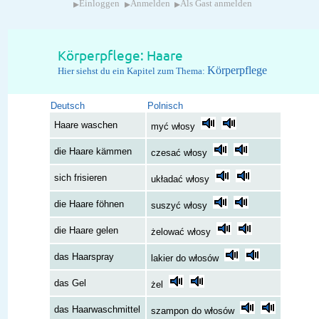
▸
▸
▸
Einloggen
Anmelden
Als Gast anmelden
Körperpflege: Haare
Körperpflege
Hier siehst du ein Kapitel zum Thema:
Deutsch
Polnisch
Haare waschen
myć włosy
die Haare kämmen
czesać włosy
sich frisieren
układać włosy
die Haare föhnen
suszyć włosy
die Haare gelen
żelować włosy
das Haarspray
lakier do włosów
das Gel
żel
das Haarwaschmittel
szampon do włosów