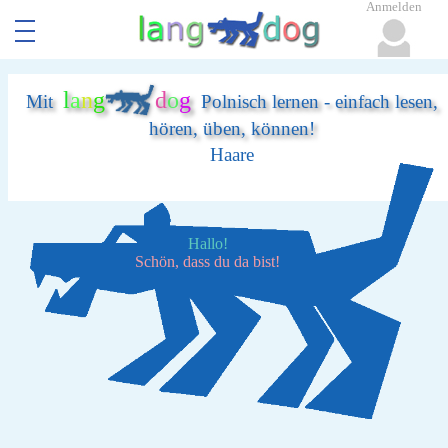
Anmelden
l
a
n
g
d
o
g
Mit
Polnisch lernen - einfach lesen,
hören, üben, können!
Haare
Hallo!
Schön, dass du da bist!