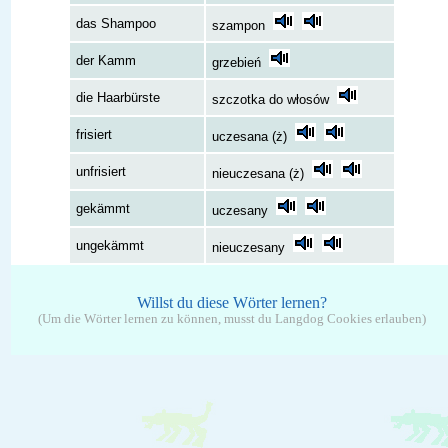
das Shampoo
szampon
der Kamm
grzebień
die Haarbürste
szczotka do włosów
frisiert
uczesana (ż)
unfrisiert
nieuczesana (ż)
gekämmt
uczesany
ungekämmt
nieuczesany
Willst du diese Wörter lernen?
(Um die Wörter lernen zu können, musst du Langdog Cookies erlauben)