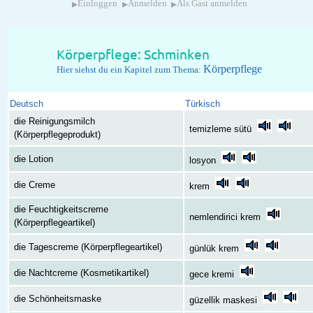
▸
▸
▸
Einloggen
Anmelden
Als Gast anmelden
Körperpflege: Schminken
Körperpflege
Hier siehst du ein Kapitel zum Thema:
Deutsch
Türkisch
die Reinigungsmilch
temizleme sütü
(Körperpflegeprodukt)
die Lotion
losyon
die Creme
krem
die Feuchtigkeitscreme
nemlendirici krem
(Körperpflegeartikel)
die Tagescreme (Körperpflegeartikel)
günlük krem
die Nachtcreme (Kosmetikartikel)
gece kremi
die Schönheitsmaske
güzellik maskesi