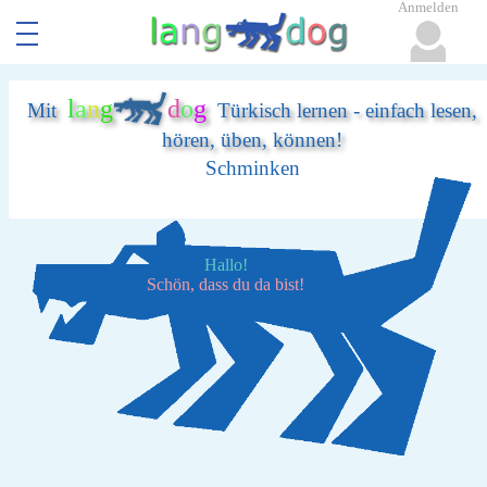
Anmelden
l
a
n
g
d
o
g
Mit
Türkisch lernen - einfach lesen,
hören, üben, können!
Schminken
Hallo!
Schön, dass du da bist!