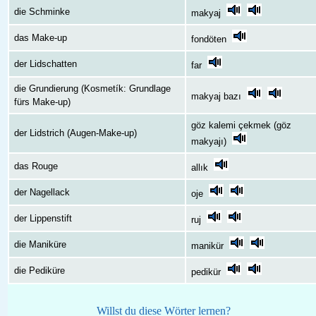
die Schminke
makyaj
das Make-up
fondöten
der Lidschatten
far
die Grundierung (Kosmetík: Grundlage
makyaj bazı
fürs Make-up)
göz kalemi çekmek (göz
der Lidstrich (Augen-Make-up)
makyajı)
das Rouge
allık
der Nagellack
oje
der Lippenstift
ruj
die Maniküre
manikür
die Pediküre
pedikür
Willst du diese Wörter lernen?