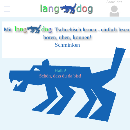
Anmelden
l
a
n
g
d
o
g
Mit
Tschechisch lernen - einfach lesen
hören, üben, können!
Schminken
Hallo!
Schön, dass du da bist!