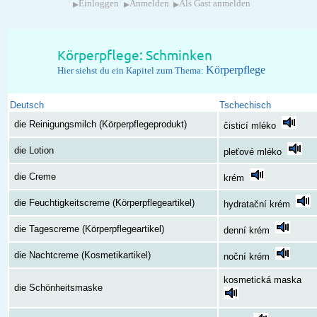
▸
▸
▸
Einloggen
Anmelden
Als Gast anmelden
Körperpflege: Schminken
Körperpflege
Hier siehst du ein Kapitel zum Thema:
Deutsch
Tschechisch
die Reinigungsmilch (Körperpflegeprodukt)
čisticí mléko
die Lotion
pleťové mléko
die Creme
krém
die Feuchtigkeitscreme (Körperpflegeartikel)
hydratační krém
die Tagescreme (Körperpflegeartikel)
denní krém
die Nachtcreme (Kosmetikartikel)
noční krém
kosmetická maska
die Schönheitsmaske