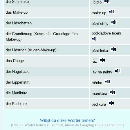
die Schminke
líčidlo
das Make-up
make-up
der Lidschatten
oční stíny
podkladové líčení
die Grundierung (Kosmetík: Grundlage fürs
Make-up)
der Lidstrich (Augen-Make-up)
oční linka
das Rouge
růž
der Nagellack
lak na nehty
der Lippenstift
rtěnka
die Maniküre
manikúra
die Pediküre
pedikúra
Willst du diese Wörter lernen?
(Um die Wörter lernen zu können, musst du Langdog Cookies erlauben)